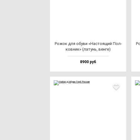
Рожок для обу­ви «Нас­то­ящий Пол­
Ро
ков­ник» (ла­тунь, вен­ге)
8900 руб