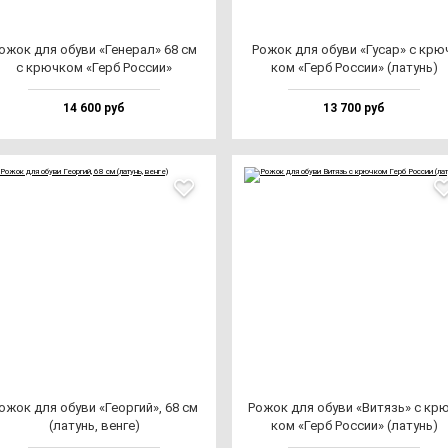
ожок для обу­ви «Гене­рал» 68 см
Рожок для обу­ви «Гусар» с крю
с крюч­ком «Герб Рос­сии»
ком «Герб Рос­сии» (ла­тунь)
14 600 руб
13 700 руб
ожок для обу­ви «Геор­гий», 68 см
Рожок для обу­ви «Витязь» с крю
(ла­тунь, вен­ге)
ком «Герб Рос­сии» (ла­тунь)