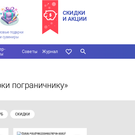
СКИДКИ
И АКЦИИ
ловые подарки
и сувениры
ер-
Советы
Журнал
сы
рки пограничнику»
УБ
СКИДКИ