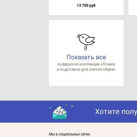
13 700 руб
Показать все
по­дар­ки из кол­лек­ции «Лож­ки
и под­став­ки для сня­тия обу­ви»
Хотите пол
Мы в социальных сетях: