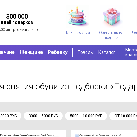
300 000
идей подарков
300 интернет-магазинов
День рождения
Оригинальные
Де
подарки
Маст
жчине
Женщине
Ребенку
Поводы
Каталог
клас
я снятия обуви
из подборки «Пода
 3000 РУБ
3000 – 5000 РУБ
5000 – 10 000 РУБ
ОТ 10 000 Р