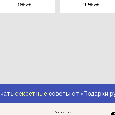
9900 руб
13 700 руб
учать
секретные
советы от «Подарки.р
Магазинам