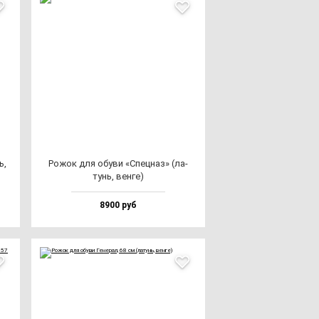
ь,
Рожок для обу­ви «Спец­наз» (ла­
тунь, вен­ге)
8900 руб