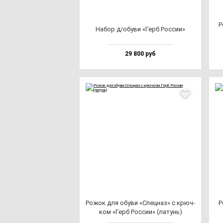
Р
Набор д/обу­ви «Герб Рос­сии»
29 800 руб
Рожок для обу­ви «Спец­наз» с крюч­
Р
ком «Герб Рос­сии» (ла­тунь)