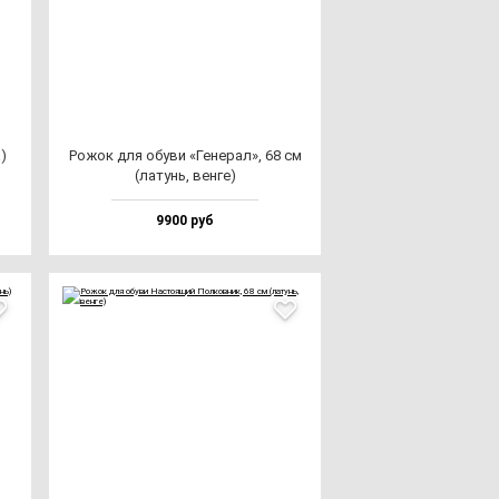
)
Рожок для обу­ви «Гене­рал», 68 см
(ла­тунь, вен­ге)
9900 руб