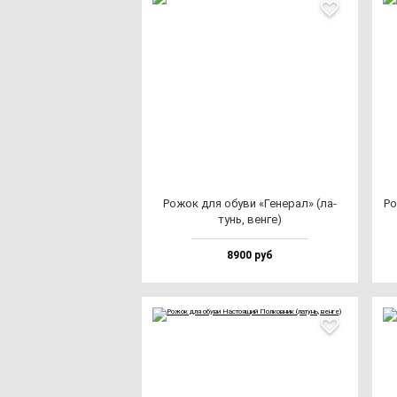
Рожок для обу­ви «Гене­рал» (ла­
Ро
тунь, вен­ге)
8900 руб