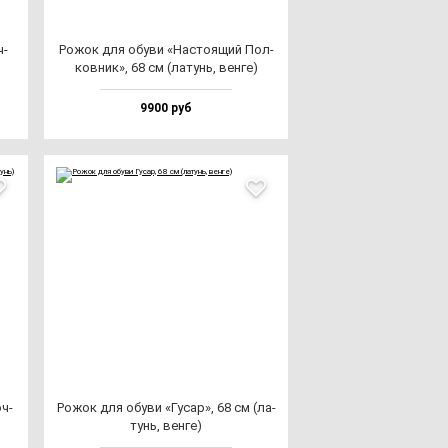
ч­
Рожок для обу­ви «Нас­то­ящий Пол­
ков­ник», 68 см (ла­тунь, вен­ге)
9900 руб
ч­
Рожок для обу­ви «Гусар», 68 см (ла­
тунь, вен­ге)