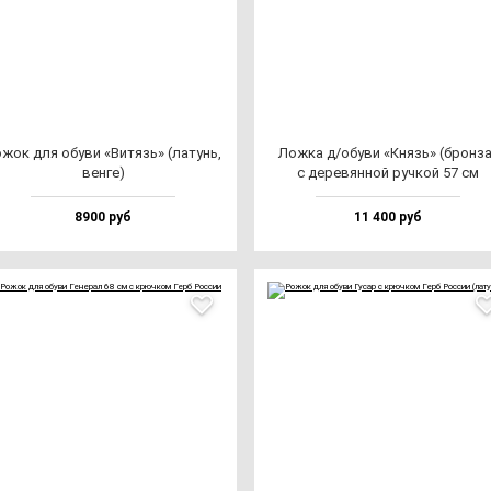
жок для обу­ви «Витязь» (ла­тунь,
Лож­ка д/обу­ви «Князь» (брон­за
вен­ге)
с де­ре­вян­ной руч­кой 57 см
8900 руб
11 400 руб