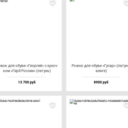
жок для обу­ви «Геор­гий» с крюч­
Рожок для обу­ви «Гусар» (ла­тун
ком «Герб Рос­сии» (ла­тунь)
вен­ге)
13 700 руб
8900 руб