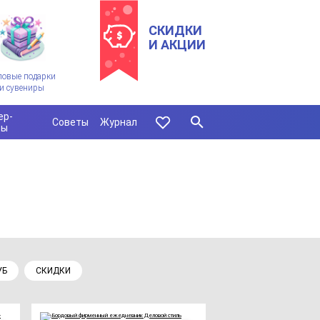
СКИДКИ
И АКЦИИ
ловые подарки
и сувениры
ер-
Советы
Журнал
сы
УБ
СКИДКИ