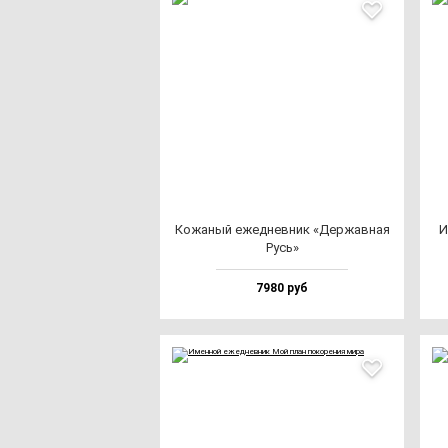
Кожа­ный ежед­нев­ник «Дер­жав­ная
И
Русь»
7980 руб