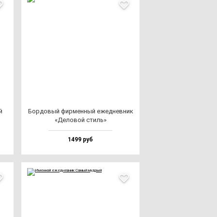
й
Бор­до­вый фир­мен­ный ежед­нев­ник
«Дело­вой стиль»
1499 руб