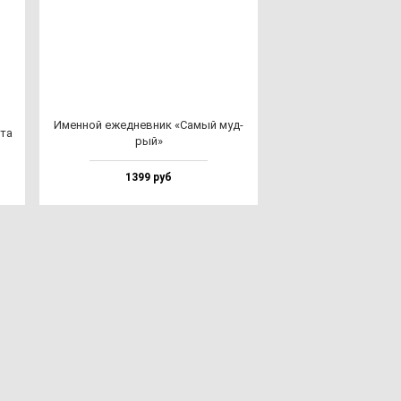
Имен­ной ежед­нев­ник «Самый муд­
­та
рый»
1399 руб