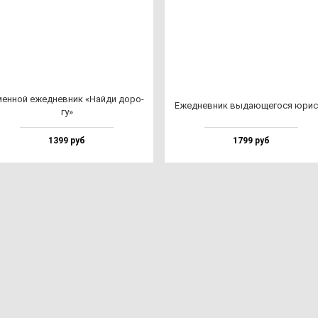
ен­ной ежед­нев­ник «Най­ди до­ро­
Ежед­нев­ник вы­да­юще­го­ся юрис
гу»
1399 руб
1799 руб