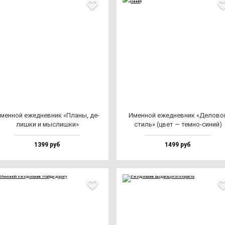
мен­ной ежед­нев­ник «Пла­ны, де­
Имен­ной ежед­нев­ник «Дело­во
лиш­ки и мыс­лиш­ки»
стиль» (цвет — тем­но-си­ний)
1399 руб
1499 руб