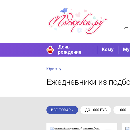
от 
День
Кому
Му
рождения
Юристу
Ежедневники
из подб
ВСЕ ТОВАРЫ
ДО 1000 РУБ
1000 –