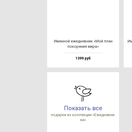
Имен­ной ежед­нев­ник «Мой план
Им
по­ко­ре­ния ми­ра»
1399 руб
Показать все
по­дар­ки из кол­лек­ции «Ежед­нев­ни­
ки»