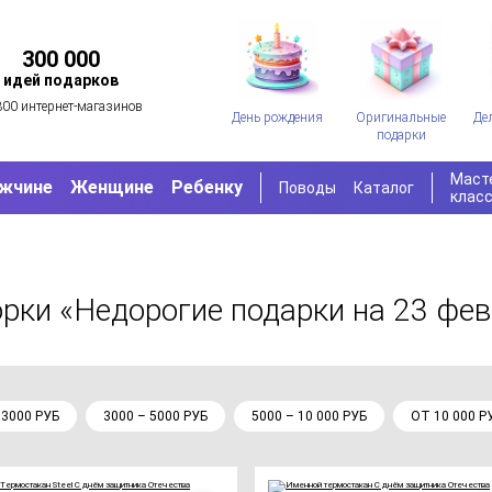
300 000
идей подарков
300 интернет-магазинов
День рождения
Оригинальные
Де
подарки
Маст
жчине
Женщине
Ребенку
Поводы
Каталог
клас
орки «Недорогие подарки на 23 фе
 3000 РУБ
3000 – 5000 РУБ
5000 – 10 000 РУБ
ОТ 10 000 Р