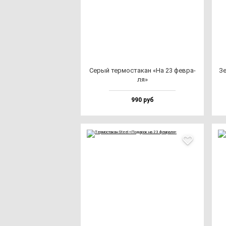
Серый тер­мос­та­кан «На 23 фев­ра­
Зе
ля»
990 руб