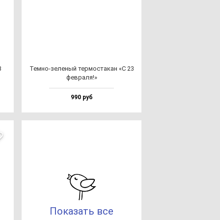
3
Тем­но-зе­ле­ный тер­мос­та­кан «С 23
фев­ра­ля!»
990 руб
Показать все