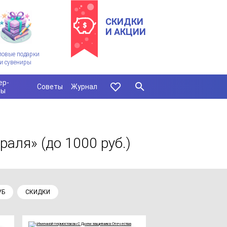
СКИДКИ
И АКЦИИ
ловые подарки
и сувениры
ер-
Советы
Журнал
сы
враля»
(до 1000 руб.)
УБ
СКИДКИ