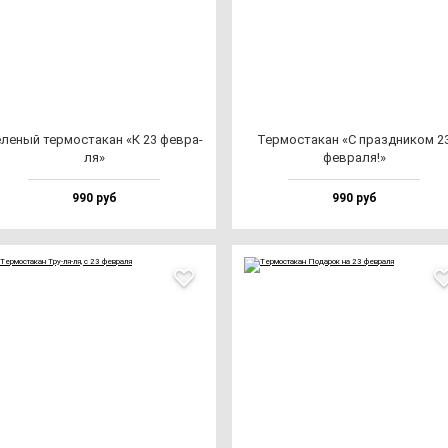
ле­ный тер­мос­та­кан «К 23 фев­ра­
Тер­мос­та­кан «С праз­дни­ком 2
ля»
фев­ра­ля!»
990 руб
990 руб