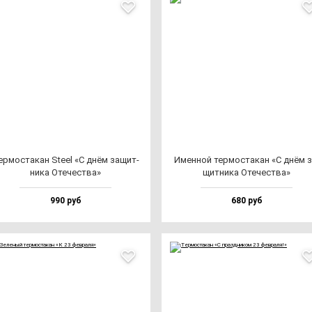
р­мос­та­кан Ste­el «С днём за­щит­
Имен­ной тер­мос­та­кан «С днём з
ни­ка Оте­чес­тва»
щит­ни­ка Оте­чес­тва»
990 руб
680 руб