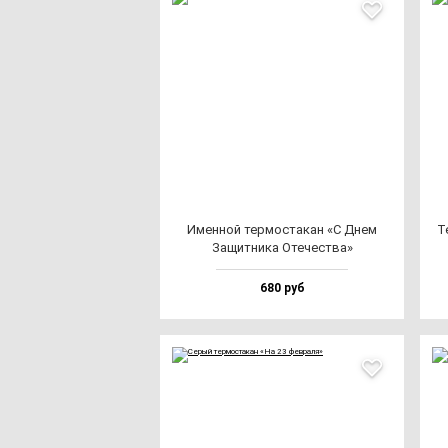
Имен­ной тер­мос­та­кан «С Днем
Те
Защит­ни­ка Оте­чес­тва»
680 руб