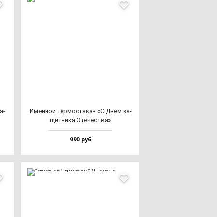
а­
Имен­ной тер­мос­та­кан «С Днем за­
щит­ни­ка Оте­чес­тва»
990 руб