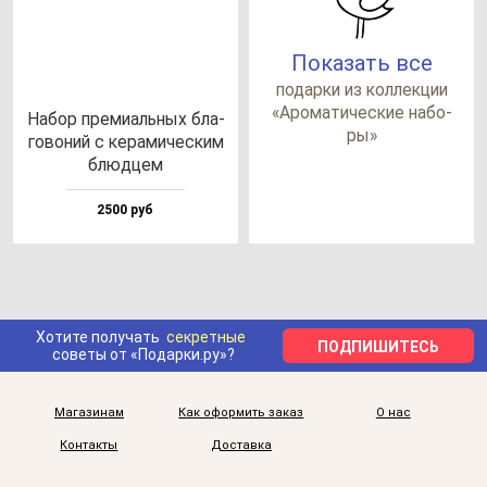
Показать все
по­дар­ки из кол­лек­ции
«Аро­ма­ти­чес­кие на­бо­
Набор пре­ми­аль­ных бла­
ры»
го­во­ний с ке­ра­ми­чес­ким
блюд­цем
2500 руб
Хотите получать
секретные
ПОДПИШИТЕСЬ
советы от «Подарки.ру»?
Магазинам
Как оформить заказ
О нас
Контакты
Доставка