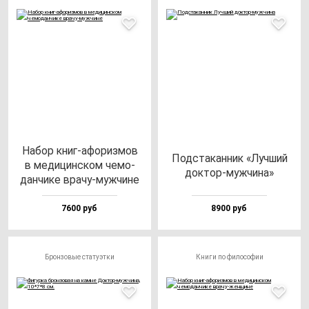
Набор книг-афо­риз­мов
Под­ста­кан­ник «Луч­ший
в ме­ди­цин­ском че­мо­
док­тор-муж­чи­на»
дан­чи­ке вра­чу-муж­чи­не
7600 руб
8900 руб
Бронзовые статуэтки
Книги по философии