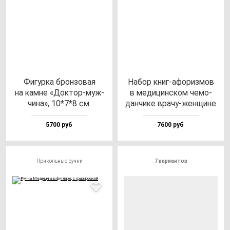
Фигур­ка брон­зо­вая
Набор книг-афо­риз­мов
на кам­не «Док­тор-муж­
в ме­ди­цин­ском че­мо­
чи­на», 10*7*8 см.
дан­чи­ке вра­чу-жен­щи­не
5700 руб
7600 руб
Прикольные ручки
7 вариантов