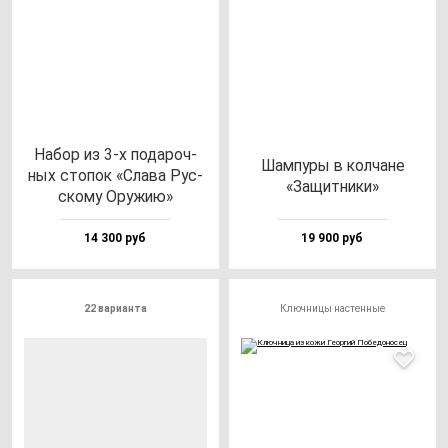
Набор из 3-х по­да­роч­
Шам­пу­ры в кол­ча­не
ных сто­пок «Сла­ва Рус­
«Защит­ни­ки»
ско­му Ору­жию»
14 300 руб
19 900 руб
22 варианта
Ключницы настенные