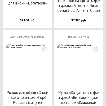
тель "Лев на щи­те" с фи­
для вис­ки «Бога­ты­ри»
гур­ка­ми Атлант и Ника,
руч­ки Лев, Атлант, Сова)
39 900 руб
37 300 руб
Ложки и подставки для снятия обуви
Прикольные ручки
Рожок для обу­ви «Спец­
Руч­ка «Защит­ник» с фи­
наз» с крюч­ком «Герб
гур­кой «Витязь» и дер­
Рос­сии» (ла­тунь)
жа­те­лем «Клас­си­ка»