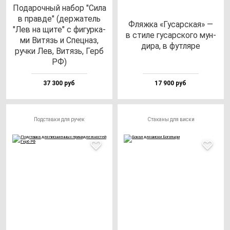
Пода­роч­ный на­бор "Сила
в прав­де" (дер­жа­тель
Фляж­ка «Гусар­ская» —
"Лев на щи­те" с фи­гур­ка­
в сти­ле гу­сар­ско­го мун­
ми Витязь и Спец­наз,
ди­ра, в фут­ля­ре
руч­ки Лев, Витязь, Герб
РФ)
37 300 руб
17 900 руб
Подставки для ручек
Стаканы для виски