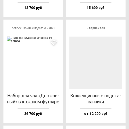
13 700 руб
15 600 руб
Коллекционные подстаканники
5 вариантов
Набор для чая «Дер­жав­
Кол­лек­ци­он­ные под­ста­
ный» в ко­жа­ном фут­ля­ре
кан­ни­ки
36 700 руб
от 12 200 руб