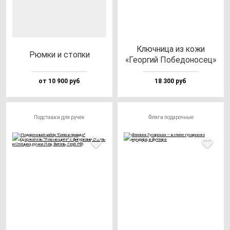
Ключ­ни­ца из ко­жи
Рюм­ки и стоп­ки
«Геор­гий Побе­до­но­сец»
от 10 900 руб
18 300 руб
Подставки для ручек
Фляги подарочные