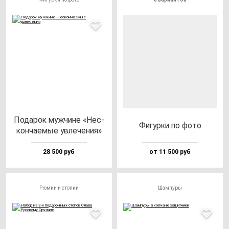
Пода­рок муж­чи­не «Нес­
Фигур­ки по фо­то
кон­ча­емые ув­ле­че­ния»
28 500 руб
от 11 500 руб
Рюмки и стопки
Шампуры