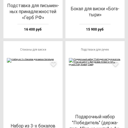
Под­став­ка для пись­мен­
Бокал для вис­ки «Бога­
ных при­над­леж­нос­тей
ты­ри»
«Герб РФ»
16 400 руб
15 900 руб
Стаканы для виски
Подставки для ручек
Пода­роч­ный на­бор
"Побе­ди­тель" (дер­жа­
Набор из 3-х бо­ка­лов