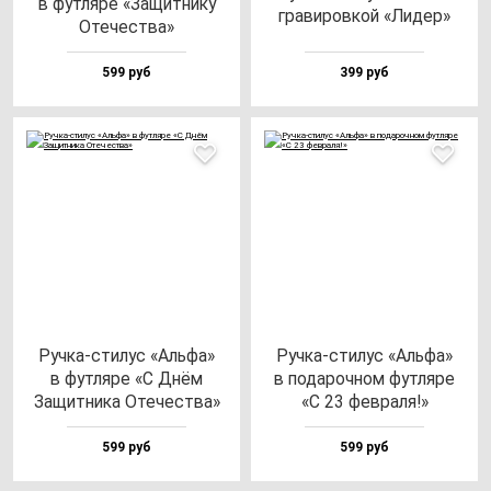
в фут­ля­ре «Защит­ни­ку
гра­ви­ров­кой «Лидер»
Оте­чес­тва»
599 руб
399 руб
Руч­ка-сти­лус «Аль­фа»
Руч­ка-сти­лус «Аль­фа»
в фут­ля­ре «С Днём
в по­да­роч­ном фут­ля­ре
Защит­ни­ка Оте­чес­тва»
«С 23 фев­ра­ля!»
599 руб
599 руб