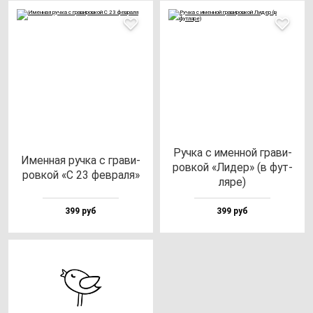
Руч­ка с имен­ной гра­ви­
Имен­ная руч­ка с гра­ви­
ров­кой «Лидер» (в фут­
ров­кой «С 23 фев­ра­ля»
ля­ре)
399 руб
399 руб