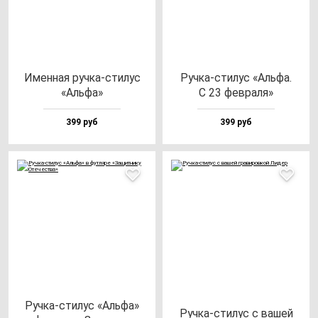
Имен­ная руч­ка-сти­лус
Руч­ка-сти­лус «Аль­фа.
«Аль­фа»
С 23 фев­ра­ля»
399 руб
399 руб
Руч­ка-сти­лус «Аль­фа»
Руч­ка-сти­лус с ва­шей