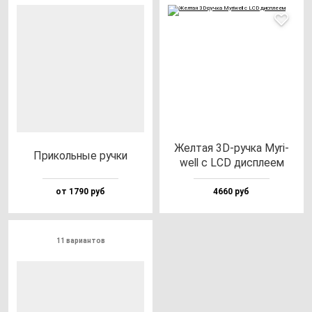
Жел­тая 3D-руч­ка Myri­
При­коль­ные руч­ки
well c LCD дис­пле­ем
от 1790 руб
4660 руб
11 вариантов