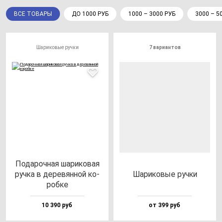
ВСЕ ТОВАРЫ
ДО 1000 РУБ
1000 – 3000 РУБ
3000 – 5
Шариковые ручки
7 вариантов
Пода­роч­ная ша­ри­ко­вая
руч­ка в де­ре­вян­ной ко­
Шари­ко­вые руч­ки
роб­ке
10 390 руб
от 399 руб