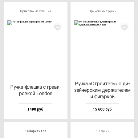
Прикольные флешки
Прикольные ручки
Руч­ка «Стро­итель» с ди­
Руч­ка-флеш­ка с гра­ви­
зай­нер­ским дер­жа­те­лем
ров­кой Lon­don
и фи­гур­кой
1490 руб
15 600 руб
14 вариантов
3D-ручки