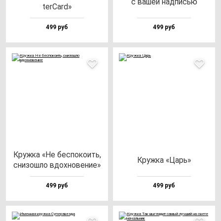
с ва­шей над­писью
terCard»
499 руб
499 руб
Круж­ка «Не бес­по­ко­ить,
Круж­ка «Царь»
сни­зош­ло вдох­но­ве­ние»
499 руб
499 руб