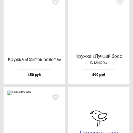
Круж­ка «Луч­ший босс
Круж­ка «Сли­ток зо­ло­та»
в ми­ре»
450 руб
499 руб