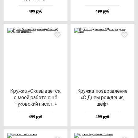
499 руб
499 руб
Круж­ка «Ока­зы­ва­ет­ся,
Круж­ка-поз­драв­ле­ние
о моей ра­бо­те ещё
«С Днем рож­де­ния,
Чуков­ский пи­сал...»
шеф»
499 руб
499 руб