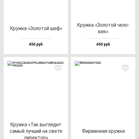
Круж­ка «Золо­той че­ло­
Круж­ка «Золо­той шеф»
век»
450 руб
450 руб
Круж­ка «Так выг­ля­дит
са­мый луч­ший на све­те
Фир­мен­ная круж­ка
ди­рек­тор»