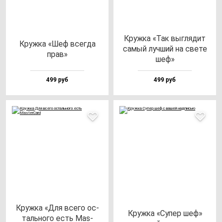
Круж­ка «Так выг­ля­дит
Круж­ка «Шеф всег­да
са­мый луч­ший на све­те
прав»
шеф»
499 руб
499 руб
Круж­ка «Для все­го ос­
Круж­ка «Супер шеф»
таль­но­го есть Mas­