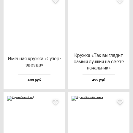
Круж­ка «Так выг­ля­дит
Имен­ная круж­ка «Супер­
са­мый луч­ший на све­те
звез­да»
на­чаль­ник»
499 руб
499 руб