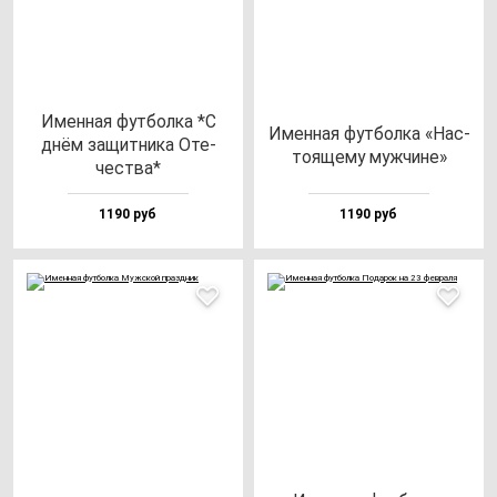
Имен­ная фут­бол­ка *С
Имен­ная фут­бол­ка «Нас­
днём за­щит­ни­ка Оте­
то­яще­му муж­чи­не»
чес­тва*
1190 руб
1190 руб