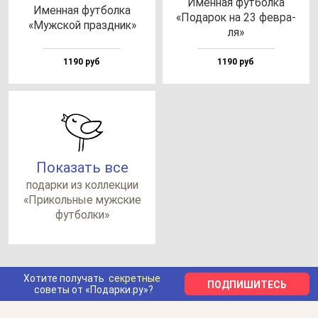
Имен­ная фут­бол­ка
Имен­ная фут­бол­ка
«Пода­рок на 23 фев­ра­
«Муж­ской праз­дник»
ля»
1190 руб
1190 руб
Показать все
по­дар­ки из кол­лек­ции
«При­коль­ные муж­ские
фут­бол­ки»
Хотите получать
секретные
ПОДПИШИТЕСЬ
советы от «Подарки.ру»?