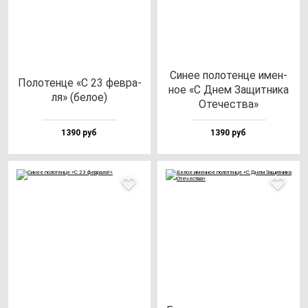
Синее по­ло­тен­це имен­
Поло­тен­це «С 23 фев­ра­
ное «С Днем Защит­ни­ка
ля» (бе­лое)
Оте­чес­тва»
1390 руб
1390 руб