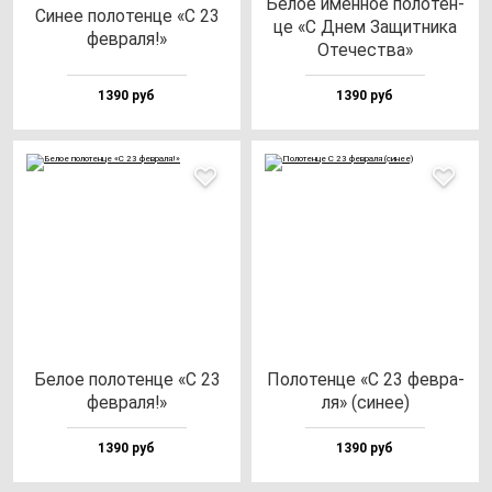
Белое имен­ное по­ло­тен­
Синее по­ло­тен­це «С 23
це «С Днем Защит­ни­ка
фев­ра­ля!»
Оте­чес­тва»
1390 руб
1390 руб
Белое по­ло­тен­це «С 23
Поло­тен­це «С 23 фев­ра­
фев­ра­ля!»
ля» (си­нее)
1390 руб
1390 руб