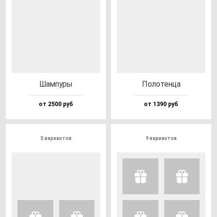
Шам­пу­ры
Поло­тен­ца
от 2500 руб
от 1390 руб
5 вариантов
9 вариантов