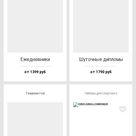
Ежед­нев­ни­ки
Шуточ­ные дип­ло­мы
от 1399 руб
от 1790 руб
7 вариантов
Наборы для спиртного