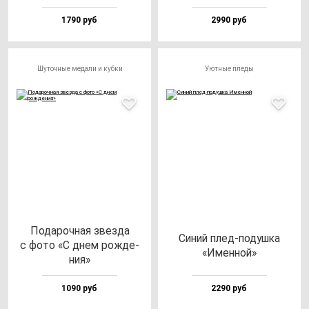
1790 руб
2990 руб
Шуточные медали и кубки
Уютные пледы
Пода­роч­ная звез­да
Синий плед-по­душ­ка
с фо­то «С днем рож­де­
«Имен­ной»
ния»
1090 руб
2290 руб