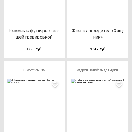
Ремень в фут­ля­ре с ва­
Флеш­ка-кре­дит­ка «Хищ­
шей гра­ви­ров­кой
ник»
1990 руб
1647 руб
3D-светильники
Подарочные наборы для мужчин