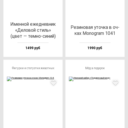
Имен­ной ежед­нев­ник
Рези­но­вая уточ­ка в оч­
«Дело­вой стиль»
ках Monog­ram 1041
(цвет — тем­но-си­ний)
1499 руб
1990 руб
Фигурки и статуэтки животных
Мёд в подарок