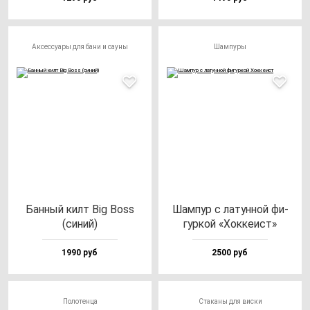
Аксессуары для бани и сауны
Шампуры
Бан­ный килт Big Boss
Шам­пур с ла­тун­ной фи­
(си­ний)
гур­кой «Хок­ке­ист»
1990 руб
2500 руб
Полотенца
Стаканы для виски