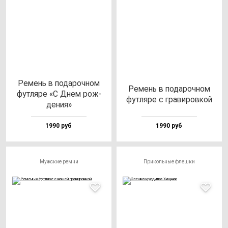
Ремень в по­да­роч­ном
Ремень в по­да­роч­ном
фут­ля­ре «С Днем рож­
фут­ля­ре с гра­ви­ров­кой
де­ния»
1990 руб
1990 руб
Мужские ремни
Прикольные флешки