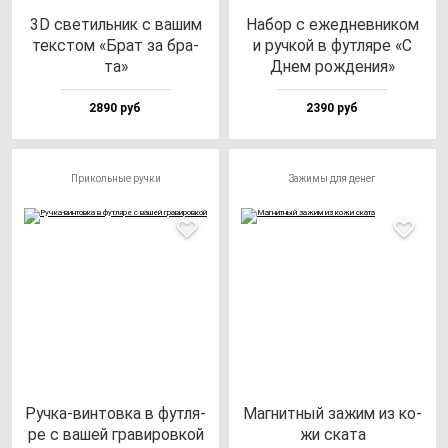
3D све­тиль­ник с ва­шим
Набор с ежед­нев­ни­ком
тек­стом «Брат за бра­
и руч­кой в фут­ля­ре «С
та»
Днем рож­де­ния»
2890 руб
2390 руб
Прикольные ручки
Зажимы для денег
Руч­ка-вин­тов­ка в фут­ля­
Маг­нит­ный за­жим из ко­
ре с ва­шей гра­ви­ров­кой
жи ска­та