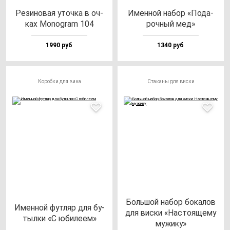
Рези­но­вая уточ­ка в оч­
Имен­ной на­бор «Пода­
ках Monog­ram 104
роч­ный мед»
1990 руб
1340 руб
Коробки для вина
Стаканы для виски
Боль­шой на­бор бо­ка­лов
Имен­ной фут­ляр для бу­
для вис­ки «Нас­то­яще­му
тыл­ки «С юби­ле­ем»
му­жи­ку»