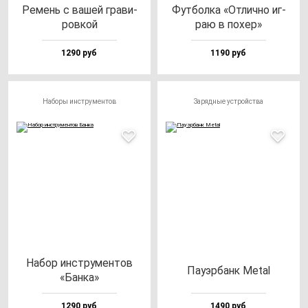
Ремень с ва­шей гра­ви­
Фут­бол­ка «Отлич­но иг­
ров­кой
раю в по­хер»
1290 руб
1190 руб
Наборы инструментов
Зарядные устройства
Набор инс­тру­мен­тов
Пауэр­банк Metal
«Бан­ка»
1290 руб
1490 руб