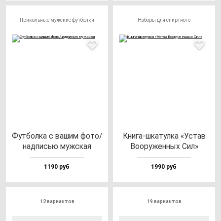
Прикольные мужские футболки
Наборы для спиртного
Фут­бол­ка с ва­шим фо­то/
Кни­га-шка­тул­ка «Устав
над­писью муж­ская
Воору­жен­ных Сил»
1190 руб
1990 руб
12 вариантов
19 вариантов