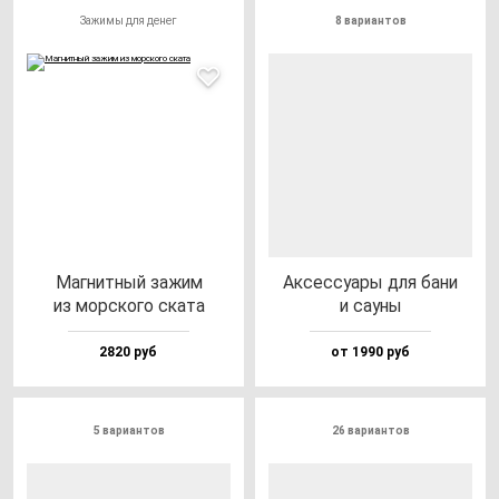
Зажимы для денег
8 вариантов
Маг­нит­ный за­жим
Аксес­су­ары для ба­ни
из мор­ско­го ска­та
и са­уны
2820 руб
от 1990 руб
5 вариантов
26 вариантов