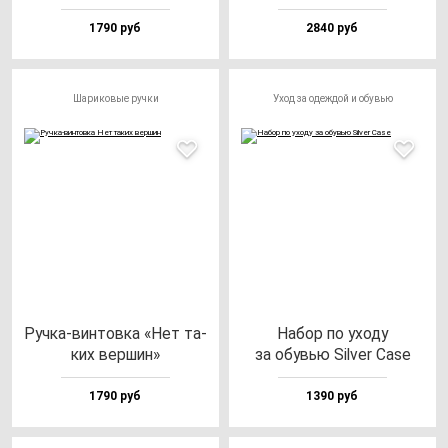
1790 руб
2840 руб
Шариковые ручки
Уход за одеждой и обувью
Руч­ка-вин­тов­ка «Нет та­
Набор по ухо­ду
ких вер­шин»
за обувью Sil­ver Case
1790 руб
1390 руб