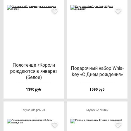
Поло­тен­це «Коро­ли
Пода­роч­ный на­бор Whis­
рож­да­ют­ся в ян­ва­ре»
key «С Днем рож­де­ния»
(бе­лое)
1390 руб
1590 руб
Мужские ремни
Мужские ремни