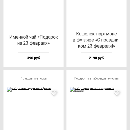
Коше­лек-пор­тмо­не
Имен­ной чай «Пода­рок
в фут­ля­ре «С праз­дни­
на 23 фев­ра­ля»
ком 23 фев­ра­ля!»
390 руб
2190 руб
Прикольные носки
Подарочные наборы для мужчин