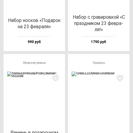
Набор с гра­ви­ров­кой «С
Набор нос­ков «Пода­рок
праз­дни­ком 23 фев­ра­
на 23 фев­ра­ля»
ля!»
990 руб
1790 руб
Мужские ремни
Термосы
Ремень в по­да­роч­ном