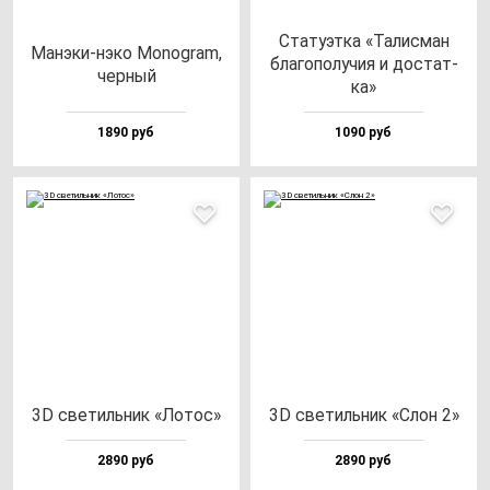
Ста­ту­эт­ка «Талис­ман
Манэ­ки-нэ­ко Monog­ram,
бла­го­по­лу­чия и дос­тат­
чер­ный
ка»
1890 руб
1090 руб
3D све­тиль­ник «Лотос»
3D све­тиль­ник «Слон 2»
2890 руб
2890 руб