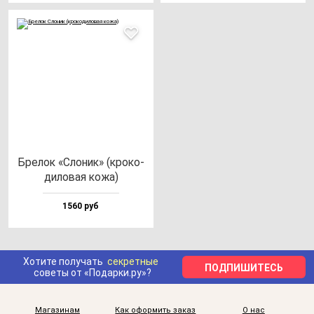
Бре­лок «Сло­ник» (кро­ко­
ди­ло­вая ко­жа)
1560 руб
Хотите получать
секретные
ПОДПИШИТЕСЬ
советы от «Подарки.ру»?
Магазинам
Как оформить заказ
О нас