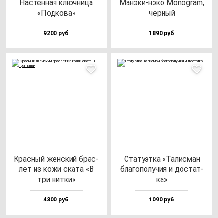
Нас­тен­ная ключ­ни­ца
Манэ­ки-нэ­ко Monog­ram,
«Под­ко­ва»
чер­ный
9200 руб
1890 руб
Крас­ный жен­ский брас­
Ста­ту­эт­ка «Талис­ман
лет из ко­жи ска­та «В
бла­го­по­лу­чия и дос­тат­
три нит­ки»
ка»
4300 руб
1090 руб