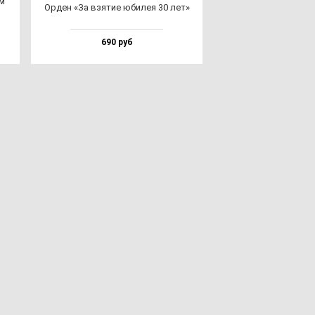
ем
Орден «За взя­тие юби­лея 30 лет»
690 руб