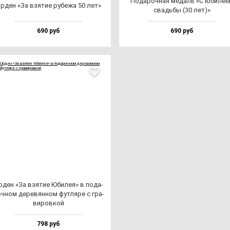
Пода­роч­ная ме­даль «С юби­ле­
рден «За взя­тие ру­бе­жа 50 лет»
свадь­бы (30 лет)»
690 руб
690 руб
ден «За взя­тие Юби­лея» в по­да­
ч­ном де­ре­вян­ном фут­ля­ре с гра­
ви­ров­кой
798 руб