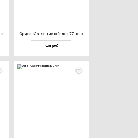
т»
Орден «За взя­тие юби­лея 77 лет»
690 руб