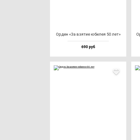
Орден «За взя­тие юби­лея 50 лет»
Ор
690 руб