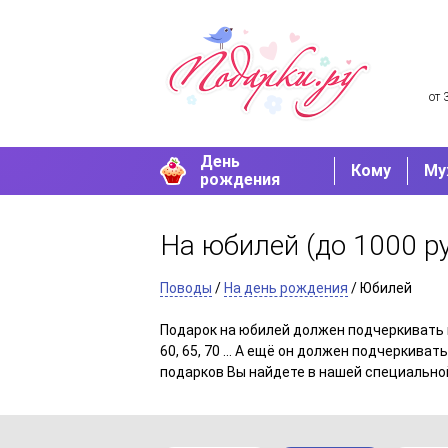
от 
День
Кому
Му
рождения
На юбилей
(до 1000 ру
Поводы
/
На день рождения
/ Юбилей
Подарок на юбилей должен подчеркивать по
60, 65, 70 ... А ещё он должен подчеркив
подарков Вы найдете в нашей специально