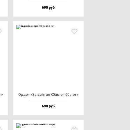
690 руб
т»
Орден «За взя­тие Юби­лея 60 лет»
690 руб