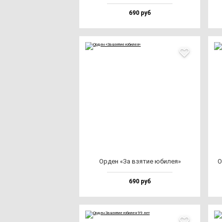
690 руб
Орден «За взя­тие юби­лея»
О
690 руб