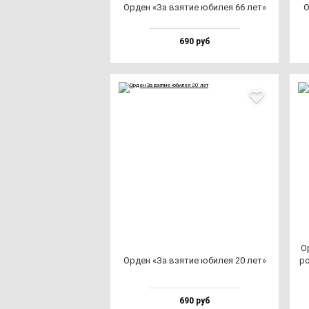
Орден «За взя­тие юби­лея 66 лет»
О
690 руб
Ор
Орден «За взя­тие юби­лея 20 лет»
ро
690 руб