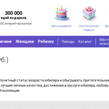
300 000
идей подарков
300 интернет-магазинов
День рождения
Оригинальные
Де
подарки
Маст
жчине
Женщине
Ребенку
Поводы
Каталог
клас
б.)
четный статус возраста юбиляра и обыгрывать притягательную маг
ать лучшие личные качества, достижения и заслуги юбиляра, любовь
й коллекции.