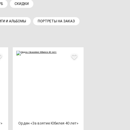
УБ
СКИДКИ
ГИ И АЛЬБОМЫ
ПОРТРЕТЫ НА ЗАКАЗ
т»
Орден «За взя­тие Юби­лея 40 лет»