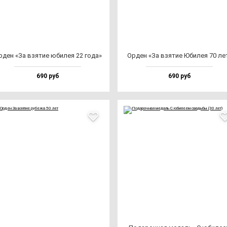
ден «За взя­тие юби­лея 22 го­да»
Орден «За взя­тие Юби­лея 70 ле
690 руб
690 руб