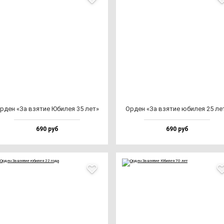
рден «За взя­тие Юби­лея 35 лет»
Орден «За взя­тие юби­лея 25 ле
690 руб
690 руб