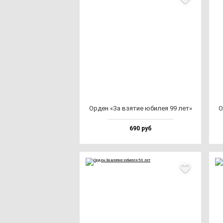
Орден «За взя­тие юби­лея 99 лет»
О
690 руб