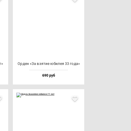
т»
Орден «За взя­тие юби­лея 33 го­да»
690 руб