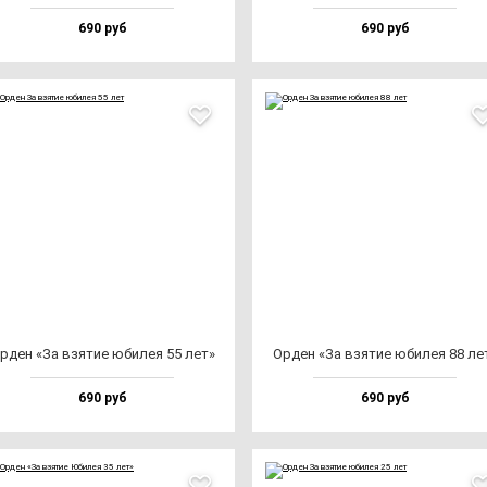
690 руб
690 руб
рден «За взя­тие юби­лея 55 лет»
Орден «За взя­тие юби­лея 88 ле
690 руб
690 руб