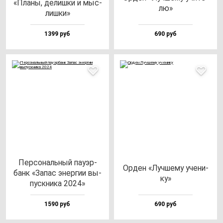
«Пла­ны, де­лиш­ки и мыс­
лю»
лиш­ки»
1399 руб
690 руб
Пер­со­наль­ный па­уэр­
Орден «Луч­ше­му уче­ни­
банк «Запас энер­гии вы­
ку»
пус­кни­ка 2024»
1590 руб
690 руб