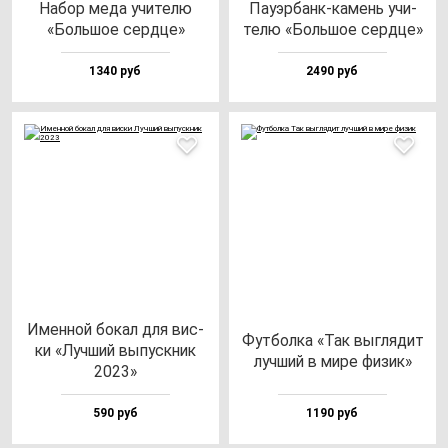
Набор ме­да учи­те­лю
Пауэр­банк-ка­мень учи­
«Боль­шое сер­дце»
те­лю «Боль­шое сер­дце»
1340 руб
2490 руб
Имен­ной бо­кал для вис­
Фут­бол­ка «Так выг­ля­дит
ки «Луч­ший вы­пус­кник
луч­ший в ми­ре фи­зик»
2023»
590 руб
1190 руб