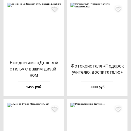
Ежед­нев­ник «Дело­вой
Фоток­рис­талл «Пода­рок
стиль» с ва­шим ди­зай­
учи­те­лю, вос­пи­та­те­лю»
ном
1499 руб
3800 руб