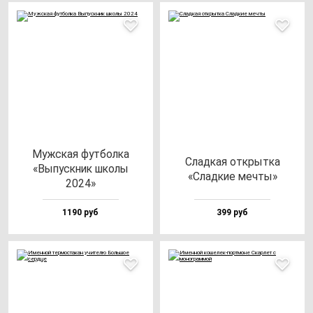
Муж­ская фут­бол­ка
Слад­кая от­крыт­ка
«Выпус­кник шко­лы
«Слад­кие меч­ты»
2024»
1190 руб
399 руб