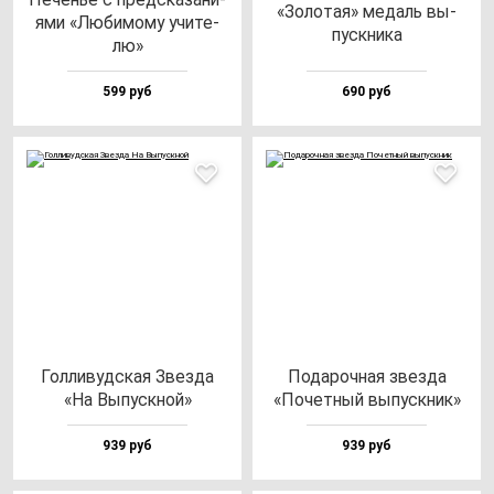
«Золо­тая» ме­даль вы­
ями «Люби­мо­му учи­те­
пус­кни­ка
лю»
599 руб
690 руб
Гол­ли­вуд­ская Звез­да
Пода­роч­ная звез­да
«На Выпус­кной»
«Почет­ный вы­пус­кник»
939 руб
939 руб