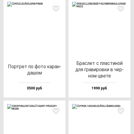
Брас­лет с плас­ти­ной
Пор­трет по фо­то ка­ран­
для гра­ви­ров­ки в чер­
да­шом
ном цве­те
3500 руб
1990 руб