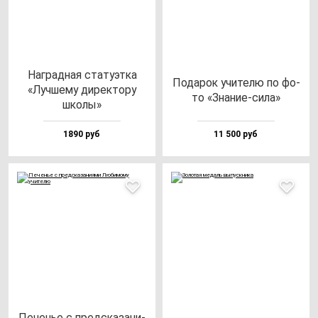
Наг­рад­ная ста­ту­эт­ка
Пода­рок учи­те­лю по фо­
«Луч­ше­му ди­рек­то­ру
то «Зна­ние-си­ла»
шко­лы»
1890 руб
11 500 руб
Печенье с пред­ска­за­ни­