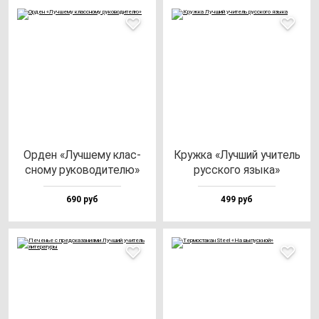
Орден «Луч­ше­му клас­
Круж­ка «Луч­ший учи­тель
сно­му ру­ко­во­ди­те­лю»
рус­ско­го язы­ка»
690 руб
499 руб