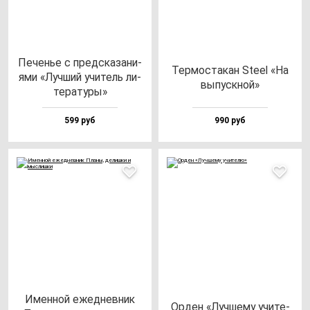
Печенье с пред­ска­за­ни­
Тер­мос­та­кан Ste­el «На
ями «Луч­ший учи­тель ли­
вы­пус­кной»
те­ра­ту­ры»
599 руб
990 руб
Имен­ной ежед­нев­ник
Орден «Луч­ше­му учи­те­