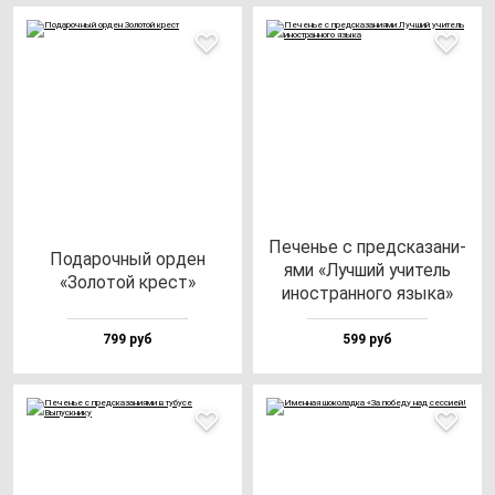
Печенье с пред­ска­за­ни­
Пода­роч­ный ор­ден
ями «Луч­ший учи­тель
«Золо­той крест»
инос­тран­но­го язы­ка»
799 руб
599 руб