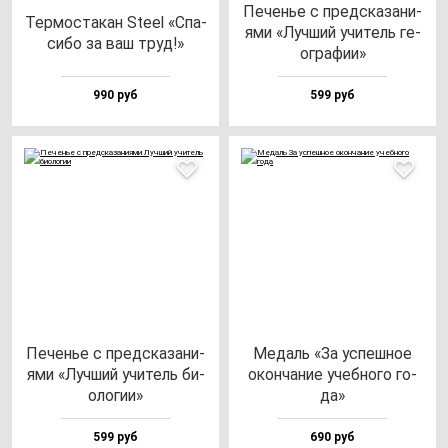
Печенье с пред­ска­за­ни­
Тер­мос­та­кан Ste­el «Спа­
ями «Луч­ший учи­тель ге­
си­бо за ваш труд!»
ог­ра­фии»
990 руб
599 руб
Печенье с пред­ска­за­ни­
Медаль «За ус­пеш­ное
ями «Луч­ший учи­тель би­
окон­ча­ние учеб­но­го го­
оло­гии»
да»
599 руб
690 руб