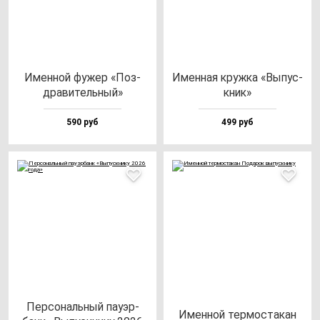
Имен­ной фу­жер «Поз­
Имен­ная круж­ка «Выпус­
дра­ви­тель­ный»
кник»
590 руб
499 руб
Пер­со­наль­ный па­уэр­
Имен­ной тер­мос­та­кан