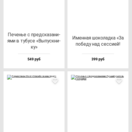
Печенье с пред­ска­за­ни­
Имен­ная шо­ко­лад­ка «За
ями в ту­бу­се «Выпус­кни­
по­бе­ду над сес­сией!
ку»
549 руб
399 руб