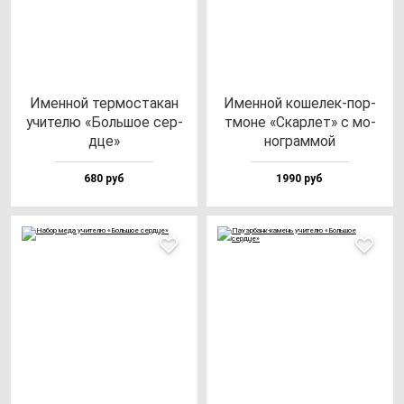
Имен­ной тер­мос­та­кан
Имен­ной ко­ше­лек-пор­
учи­те­лю «Боль­шое сер­
тмо­не «Скар­лет» с мо­
дце»
ног­рам­мой
680 руб
1990 руб