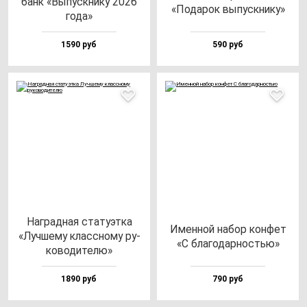
банк «Выпус­кни­ку 2026
«Пода­рок вы­пус­кни­ку»
го­да»
1590 руб
590 руб
Наг­рад­ная ста­ту­эт­ка
Имен­ной на­бор кон­фет
«Луч­ше­му клас­сно­му ру­
«С бла­го­дар­ностью»
ко­во­ди­те­лю»
1890 руб
790 руб