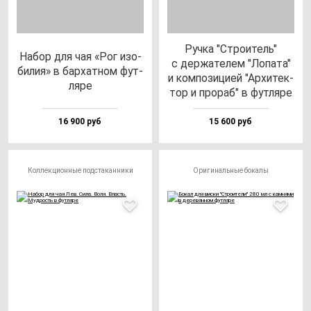
Руч­ка "Стро­итель"
Набор для чая «Рог изо­
с дер­жа­те­лем "Лопа­та"
би­лия» в бар­хат­ном фут­
и ком­по­зи­цией "Архи­тек­
ля­ре
тор и про­раб" в фут­ля­ре
16 900 руб
15 600 руб
Коллекционные подстаканники
Оригинальные бокалы