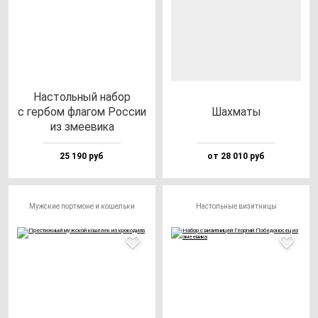
Нас­толь­ный на­бор
с гер­бом фла­гом Рос­сии
Шах­ма­ты
из зме­еви­ка
25 190 руб
от 28 010 руб
Мужские портмоне и кошельки
Настольные визитницы