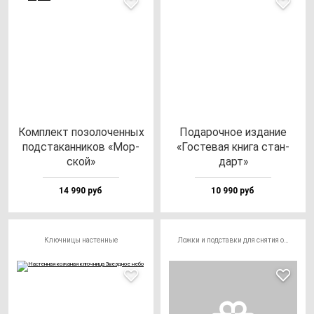
Ком­плект по­зо­ло­чен­ных
Пода­роч­ное из­да­ние
под­ста­кан­ни­ков «Мор­
«Гос­те­вая кни­га стан­
ской»
дарт»
14 990 руб
10 990 руб
Ключницы настенные
Ложки и подставки для снятия обуви