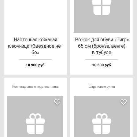
Нас­тен­ная ко­жа­ная
Рожок для обу­ви «Тигр»
ключ­ни­ца «Звез­дное не­
65 см (брон­за, вен­ге)
бо»
в ту­бу­се
18 900 руб
10 500 руб
Коллекционные подстаканники
Шариковые ручки