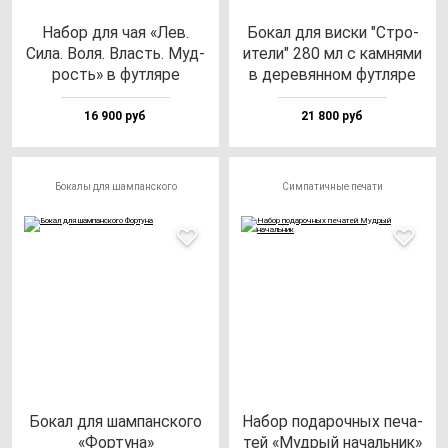
Набор для чая «Лев.
Бокал для вис­ки "Стро­
Сила. Воля. Власть. Муд­
ите­ли" 280 мл с кам­ня­ми
рость» в фут­ля­ре
в де­ре­вян­ном фут­ля­ре
16 900 руб
21 800 руб
Бокалы для шампанского
Симпатичные печати
Бокал для шам­пан­ско­го
Набор по­да­роч­ных пе­ча­
«Фор­ту­на»
тей «Муд­рый на­чаль­ник»