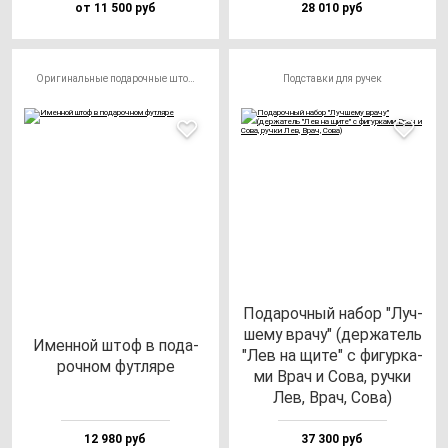
от 11 500 руб
28 010 руб
Оригинальные подарочные штофы
Подставки для ручек
Пода­роч­ный на­бор "Луч­
ше­му вра­чу" (дер­жа­тель
Имен­ной штоф в по­да­
"Лев на щи­те" с фи­гур­ка­
роч­ном фут­ля­ре
ми Врач и Сова, руч­ки
Лев, Врач, Сова)
12 980 руб
37 300 руб