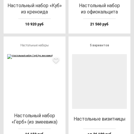
Нас­толь­ный на­бор «Куб»
Нас­толь­ный на­бор
из кре­но­ида
из офи­окаль­ци­та
10 920 руб
21 560 руб
Настольные наборы
5 вариантов
Нас­толь­ный на­бор
Нас­толь­ные ви­зит­ни­цы
«Герб» (из зме­еви­ка)