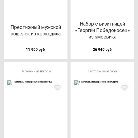
Набор с ви­зит­ни­цей
Прес­тиж­ный муж­ской
«Геор­гий Побе­до­но­сец»
ко­ше­лек из кро­ко­ди­ла
из зме­еви­ка
11 900 руб
26 940 руб
Письменные наборы
Настольные наборы