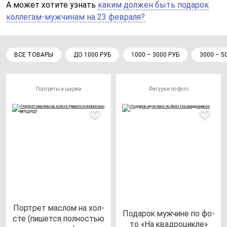
А может хотите узнать
каким должен быть подарок
коллегам-мужчинам на 23 февраля?
ВСЕ ТОВАРЫ
ДО 1000 РУБ
1000 – 3000 РУБ
3000 – 5
Портреты и шаржи
Фигурки по фото
Пор­трет мас­лом на хол­
Пода­рок муж­чи­не по фо­
сте (пи­шет­ся пол­ностью
то «На квад­ро­цик­ле»