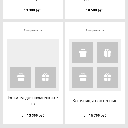
13 300 руб
10 500 руб
5 вариантов
9 вариантов
Бока­лы для шам­пан­ско­
Ключ­ни­цы нас­тен­ные
го
от 13 300 руб
от 16 700 руб