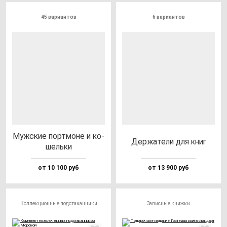
45 вариантов
6 вариантов
Муж­ские пор­тмо­не и ко­
Дер­жа­те­ли для книг
шель­ки
от 10 100 руб
от 13 900 руб
Коллекционные подстаканники
Записные книжки