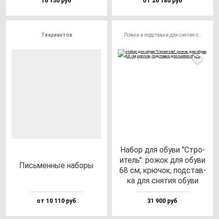
16 150 руб
от 26 180 руб
7 вариантов
Ложки и подставки для снятия обуви
Набор для обу­ви "Стро­
итель": ро­жок для обу­ви
Пись­мен­ные на­бо­ры
68 см, крю­чок, под­став­
ка для сня­тия обу­ви
от 10 110 руб
31 900 руб