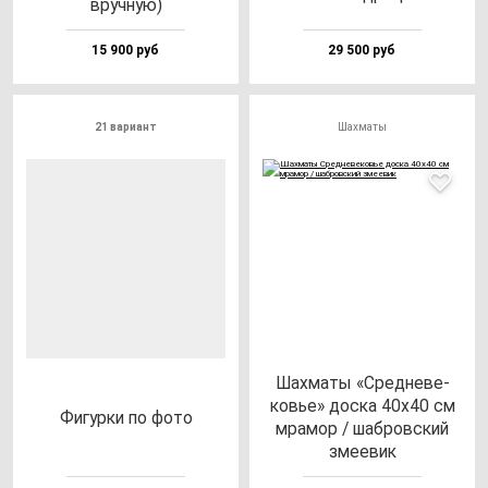
вруч­ную)
15 900 руб
29 500 руб
21 вариант
Шахматы
Шах­ма­ты «Сред­не­ве­
ковье» дос­ка 40х40 см
Фигур­ки по фо­то
мра­мор / шаб­ров­ский
зме­евик