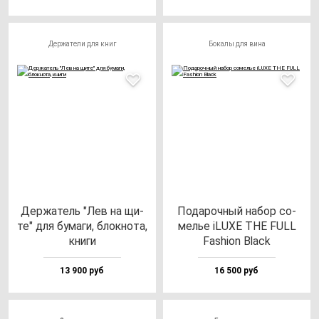
Держатели для книг
Бокалы для вина
Дер­жа­тель "Лев на щи­
Пода­роч­ный на­бор со­
те" для бу­ма­ги, блок­но­та,
мелье iLUXE THE FULL
кни­ги
Fas­hi­on Black
13 900 руб
16 500 руб