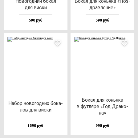
Ново­год­ний бо­кал
Бокал для конь­яка «Поз­
для вис­ки
драв­ле­ние»
590 руб
590 руб
Бокал для конь­яка
Набор но­во­год­них бо­ка­
в фут­ля­ре «Год Дра­ко­
лов для вис­ки
на»
1590 руб
990 руб