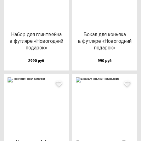
Набор для глин­твей­на
Бокал для конь­яка
в фут­ля­ре «Ново­год­ний
в фут­ля­ре «Ново­год­ний
по­да­рок»
по­да­рок»
2990 руб
990 руб