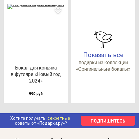
Показать все
по­дар­ки из кол­лек­ции
Бокал для конь­яка
«Ори­ги­наль­ные бо­ка­лы»
в фут­ля­ре «Новый год
2024»
990 руб
Хотите получать
секретные
ПОДПИШИТЕСЬ
советы от «Подарки.ру»?