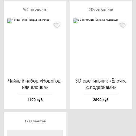
Чайные сервизы
3D-светильники
Чай­ный на­бор «Ново­год­
3D све­тиль­ник «Ёлоч­ка
няя елоч­ка»
с по­дар­ка­ми»
1190 руб
2890 руб
12 вариантов