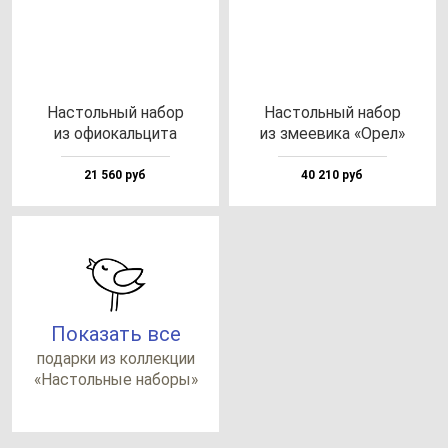
Нас­толь­ный на­бор
Нас­толь­ный на­бор
из офи­окаль­ци­та
из зме­еви­ка «Орел»
21 560 руб
40 210 руб
Показать все
по­дар­ки из кол­лек­ции
«Нас­толь­ные на­бо­ры»