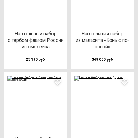
Нас­толь­ный на­бор
Нас­толь­ный на­бор
с гер­бом фла­гом Рос­сии
из ма­ла­хи­та «Конь с по­
из зме­еви­ка
по­ной»
25 190 руб
349 000 руб