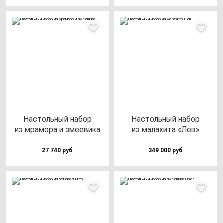
Нас­толь­ный на­бор
Нас­толь­ный на­бор
из мра­мо­ра и зме­еви­ка
из ма­ла­хи­та «Лев»
27 740 руб
349 000 руб