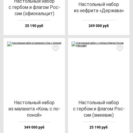
Нас­толь­ный на­бор
Нас­толь­ный на­бор
с гер­бом и фла­гом Рос­
из неф­ри­та «Дер­жа­ва»
сии (офи­окаль­цит)
25 190 руб
249 000 руб
Нас­толь­ный на­бор
Нас­толь­ный на­бор
из ма­ла­хи­та «Конь с по­
с гер­бом и фла­гом Рос­
по­ной»
сии (зме­евик)
349 000 руб
25 190 руб