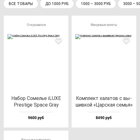
ВСЕ ТОВАРЫ
ДО 1000 РУБ
1000 – 3000 РУБ
3000 – 5
Открывалки
Махровые халаты
Набор Сомелье iLUXE
Ком­плект ха­ла­тов с вы­
Pres­ti­ge Spa­ce Gray
шив­кой «Цар­ская семья»
9600 руб
8490 руб
Винные аксессуары