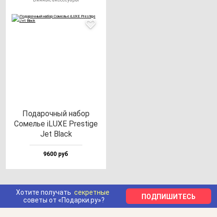
Пода­роч­ный на­бор
Сомелье iLUXE Pres­ti­ge
Jet Black
9600 руб
Хотите получать
секретные
ПОДПИШИТЕСЬ
советы от «Подарки.ру»?