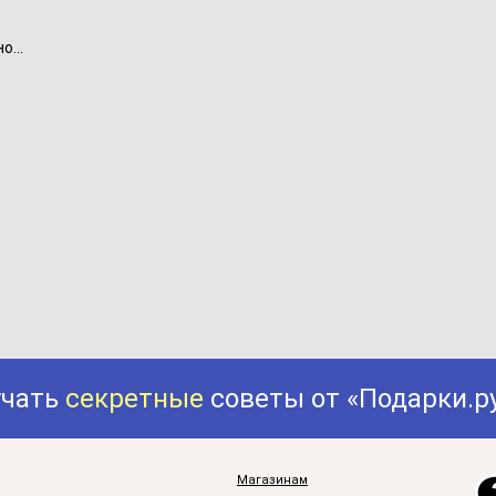
...
учать
секретные
советы от «Подарки.р
Магазинам