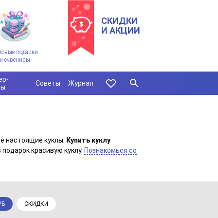
СКИДКИ
И АКЦИИ
ловые подарки
и сувениры
ер-
Советы
Журнал
сы
ые настоящие куклы.
Купить куклу
в подарок красивую куклу.
Познакомься со
УБ
СКИДКИ