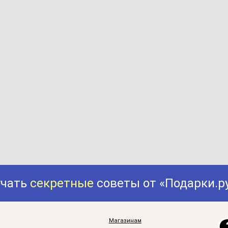
учать
секретные
советы от «Подарки.р
Магазинам