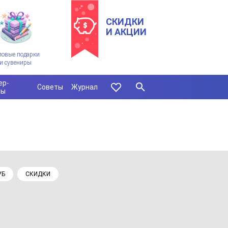
СКИДКИ
И АКЦИИ
ловые подарки
и сувениры
ер-
Советы
Журнал
сы
УБ
СКИДКИ