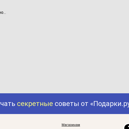
...
учать
секретные
советы от «Подарки.р
Магазинам