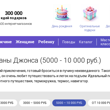
300 000
идей подарков
300 интернет-магазинов
День рождения
Оригинальные
Де
подарки
Маст
жчине
Женщине
Ребенку
Поводы
Каталог
клас
ианы Джонса
(5000 - 10 000 руб.)
приключения, готовый броситься в пучину неизведанного. Такого
, он очень любит путешествовать и легок на подъем. Идеальный 
ртного путешествия, термокружка, термос, навигатор.
 3000 РУБ
3000 – 5000 РУБ
5000 – 10 000 РУБ
ОТ 10 000 Р