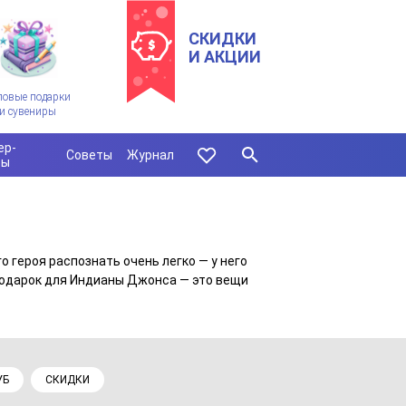
СКИДКИ
И АКЦИИ
ловые подарки
и сувениры
ер-
Советы
Журнал
сы
 героя распознать очень легко — у него
подарок для Индианы Джонса — это вещи
УБ
СКИДКИ