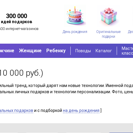
300 000
идей подарков
300 интернет-магазинов
День рождения
Оригинальные
Де
подарки
Маст
жчине
Женщине
Ребенку
Поводы
Каталог
клас
10 000 руб.)
ильный тренд, который дарят нам новые технологии. Именной под
альных личных подарков и технологии персонализации. Фото, цены
альных подарков
и c подборкой
на день рождения
]