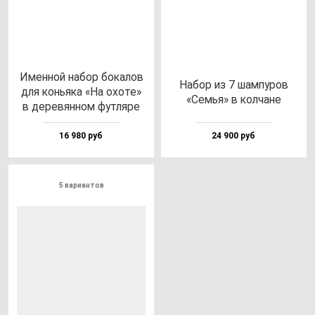
Имен­ной на­бор бо­ка­лов
Набор из 7 шам­пу­ров
для конь­яка «На охо­те»
«Семья» в кол­ча­не
в де­ре­вян­ном фут­ля­ре
16 980 руб
24 900 руб
5 вариантов