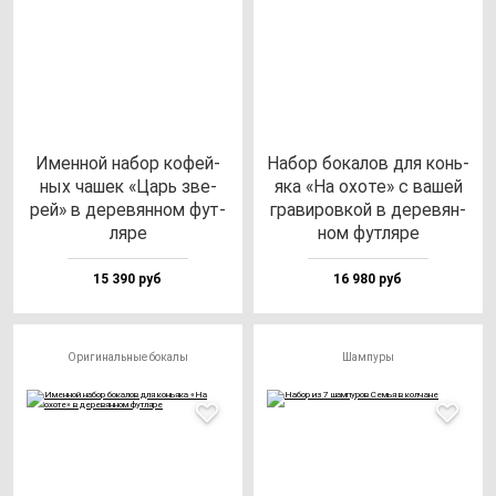
Имен­ной на­бор ко­фей­
Набор бо­ка­лов для конь­
ных ча­шек «Царь зве­
яка «На охо­те» с ва­шей
рей» в де­ре­вян­ном фут­
гра­ви­ров­кой в де­ре­вян­
ля­ре
ном фут­ля­ре
15 390 руб
16 980 руб
Оригинальные бокалы
Шампуры