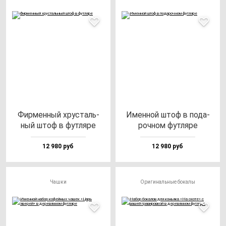
Фир­мен­ный хрус­таль­
Имен­ной штоф в по­да­
ный штоф в фут­ля­ре
роч­ном фут­ля­ре
12 980 руб
12 980 руб
Чашки
Оригинальные бокалы