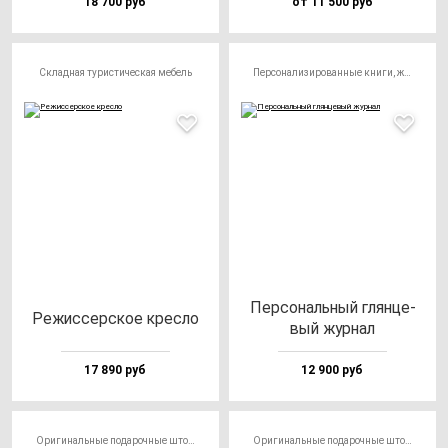
18 700 руб
от 11 500 руб
Складная туристическая мебель
Персонализированные книги, журналы и газеты
Пер­со­наль­ный глян­це­
Режис­сер­ское крес­ло
вый жур­нал
17 890 руб
12 900 руб
Оригинальные подарочные штофы
Оригинальные подарочные штофы