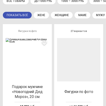
ВСЕ ТОВАРЫ
ДО 1000 РУБ
1000 – 3000 РУБ
3000 – 5
ПОКАЗАТЬ ВСЁ
ЖЕНЕ
ЖЕНЩИНЕ
МАМЕ
МУЖУ
Фигурки по фото
27 вариантов
Пода­рок муж­чи­не
«Ново­год­ний Дед
Фигур­ки по фо­то
Мороз», 20 см.