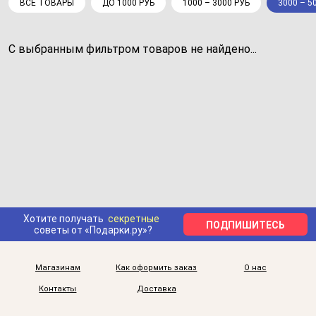
ВСЕ ТОВАРЫ
ДО 1000 РУБ
1000 – 3000 РУБ
3000 – 5
С выбранным фильтром товаров не найдено...
Хотите получать
секретные
ПОДПИШИТЕСЬ
советы от «Подарки.ру»?
Магазинам
Как оформить заказ
О нас
Контакты
Доставка