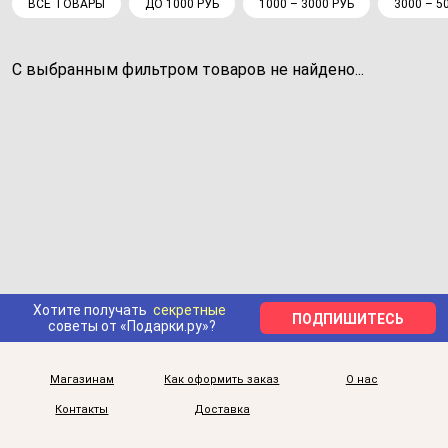
ВСЕ ТОВАРЫ
ДО 1000 РУБ
1000 – 3000 РУБ
3000 – 5
С выбранным фильтром товаров не найдено...
Хотите получать
секретные
ПОДПИШИТЕСЬ
советы от «Подарки.ру»?
Магазинам
Как оформить заказ
О нас
Контакты
Доставка