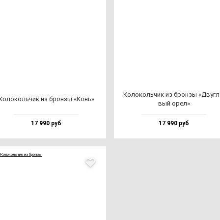
Коло­коль­чик из брон­зы «Двуг­л
Коло­коль­чик из брон­зы «Конь»
вый орел»
17 990 руб
17 990 руб