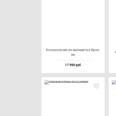
Коло­коль­чик из ма­ла­хи­та и брон­
зы
17 990 руб