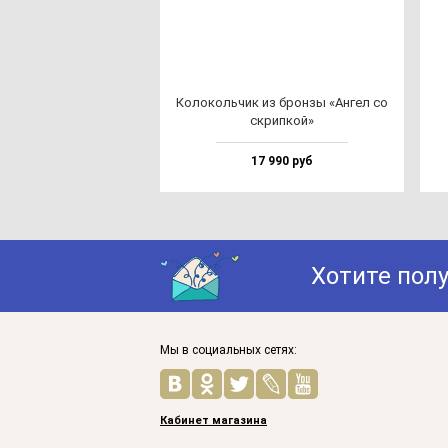
Коло­коль­чик из брон­зы «Ангел со
скрип­кой»
17 990 руб
Хотите пол
Мы в социальных сетях:
Кабинет магазина