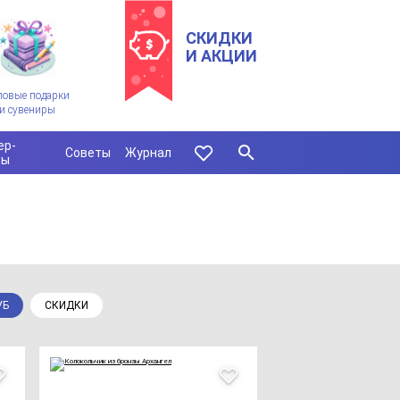
СКИДКИ
И АКЦИИ
ловые подарки
и сувениры
ер-
Советы
Журнал
сы
УБ
СКИДКИ