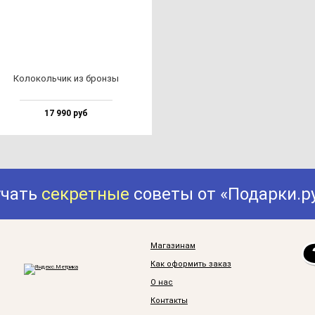
Коло­коль­чик из брон­зы
17 990 руб
учать
секретные
советы от «Подарки.р
Магазинам
Как оформить заказ
О нас
Контакты