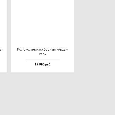
а­
Коло­коль­чик из брон­зы «Архан­
гел»
17 990 руб