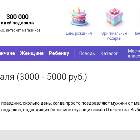
300 000
идей подарков
300 интернет-магазинов
День рождения
Оригинальные
Де
подарки
Маст
жчине
Женщине
Ребенку
Поводы
Каталог
клас
раля
(3000 - 5000 руб.)
 праздник, сколько день, когда просто поздравляют мужчин от ма
 подарков, подходящих большинству защитников Отечества. Выби