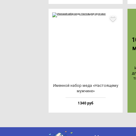
1
м
дл
т
Имен­ной на­бор ме­да «Нас­то­яще­му
муж­чи­не»
1340 руб