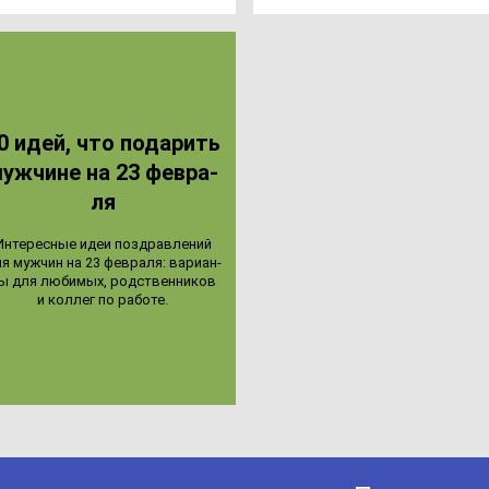
0 идей, что по­да­рить
уж­чи­не на 23 фев­ра­
ля
Инте­рес­ные идеи поз­драв­ле­ний
я муж­чин на 23 фев­ра­ля: ва­ри­ан­
ы для лю­би­мых, родс­твен­ни­ков
и кол­лег по ра­бо­те.