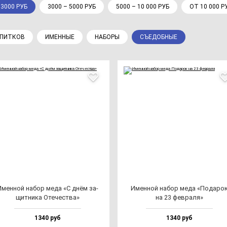
 3000 РУБ
3000 – 5000 РУБ
5000 – 10 000 РУБ
ОТ 10 000 Р
АПИТКОВ
ИМЕННЫЕ
НАБОРЫ
СЪЕДОБНЫЕ
Имен­ной на­бор ме­да «С днём за­
Имен­ной на­бор ме­да «Пода­ро
щит­ни­ка Оте­чес­тва»
на 23 фев­ра­ля»
1340 руб
1340 руб