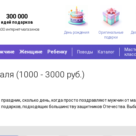
300 000
идей подарков
300 интернет-магазинов
День рождения
Оригинальные
Де
подарки
Маст
жчине
Женщине
Ребенку
Поводы
Каталог
клас
раля
(1000 - 3000 руб.)
 праздник, сколько день, когда просто поздравляют мужчин от ма
 подарков, подходящих большинству защитников Отечества. Выби