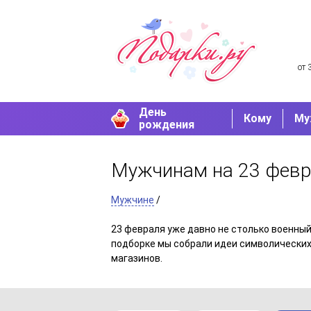
от 
День
Кому
Му
рождения
Мужчинам на 23 фев
Мужчине
/
23 февраля уже давно не столько военный
подборке мы собрали идеи символических
магазинов.