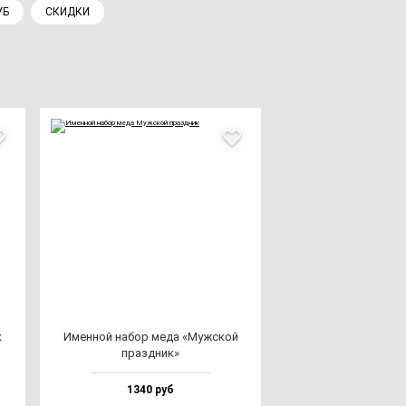
УБ
СКИДКИ
к
Имен­ной на­бор ме­да «Муж­ской
праз­дник»
1340 руб