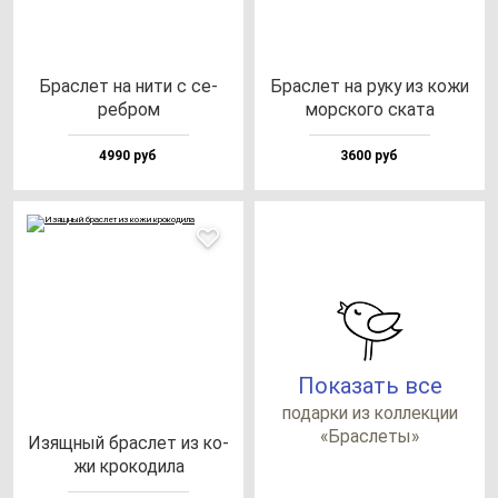
Брас­лет на ни­ти с се­
Брас­лет на ру­ку из ко­жи
реб­ром
мор­ско­го ска­та
4990 руб
3600 руб
Показать все
по­дар­ки из кол­лек­ции
«Брас­ле­ты»
Изящ­ный брас­лет из ко­
жи кро­ко­ди­ла