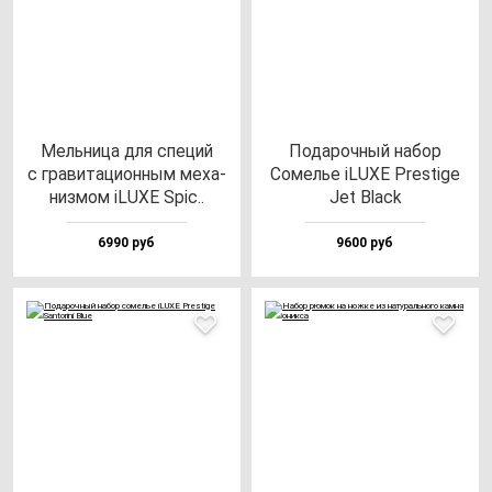
Мель­ни­ца для спе­ций
Пода­роч­ный на­бор
с гра­ви­та­ци­он­ным ме­ха­
Сомелье iLUXE Pres­ti­ge
низ­мом iLUXE Spic..
Jet Black
6990 руб
9600 руб