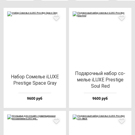
Пода­роч­ный на­бор со­
Набор Сомелье iLUXE
мелье iLUXE Pres­ti­ge
Pres­ti­ge Spa­ce Gray
Soul Red
9600 руб
9600 руб