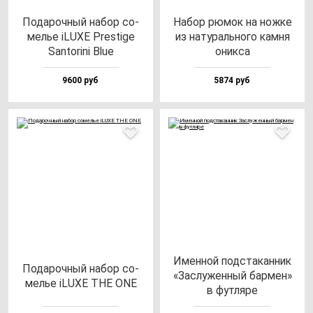
Пода­роч­ный на­бор со­
Набор рю­мок на нож­ке
мелье iLUXE Pres­ti­ge
из на­ту­раль­но­го кам­ня
San­to­ri­ni Blue
оник­са
9600 руб
5874 руб
Имен­ной под­ста­кан­ник
Пода­роч­ный на­бор со­
«Зас­лу­жен­ный бар­мен»
мелье iLUXE THE ONE
в фут­ля­ре