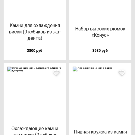
Кам­ни для ох­лаж­де­ния
Набор вы­со­ких рю­мок
вис­ки (9 ку­би­ков из жа­
«Конус»
де­ита)
3800 руб
3980 руб
Охлаж­да­ющие кам­ни
Пив­ная круж­ка из кам­ня
для вис­ки (9 ку­би­ков