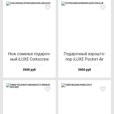
Нож со­мелье по­да­роч­
Пода­роч­ный аэрош­то­
ный iLUXE Corkscrew
пор iLUXE Poc­ket Air
3500 руб
3900 руб