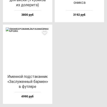
оник­са
из до­ле­ри­та)
3800 руб
3192 руб
Имен­ной под­ста­кан­ник
«Зас­лу­жен­ный бар­мен»
в фут­ля­ре
4990 руб