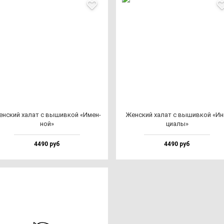
н­ский ха­лат с вы­шив­кой «Имен­
Жен­ский ха­лат с вы­шив­кой «Ин
ной»
ци­алы»
4490 руб
4490 руб