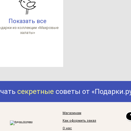
Показать все
­дар­ки из кол­лек­ции «Мах­ро­вые
ха­ла­ты»
учать
секретные
советы от «Подарки.р
Магазинам
Как оформить заказ
О нас