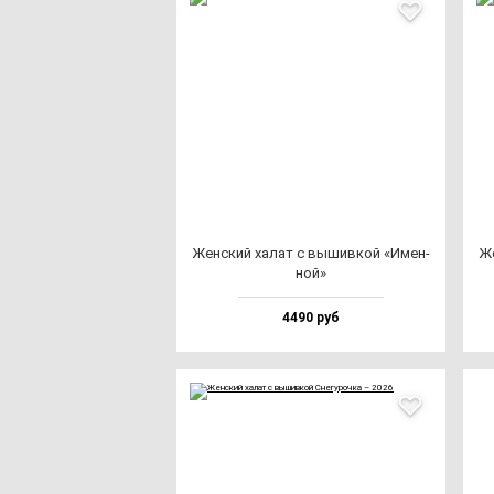
Жен­ский ха­лат с вы­шив­кой «Имен­
Же
ной»
4490 руб