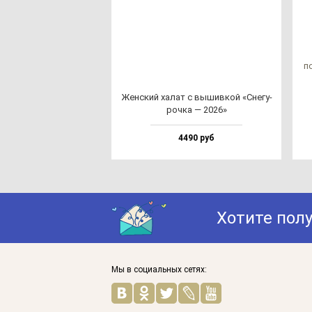
по
Жен­ский ха­лат с вы­шив­кой «Сне­гу­
роч­ка — 2026»
4490 руб
Хотите пол
Мы в социальных сетях: