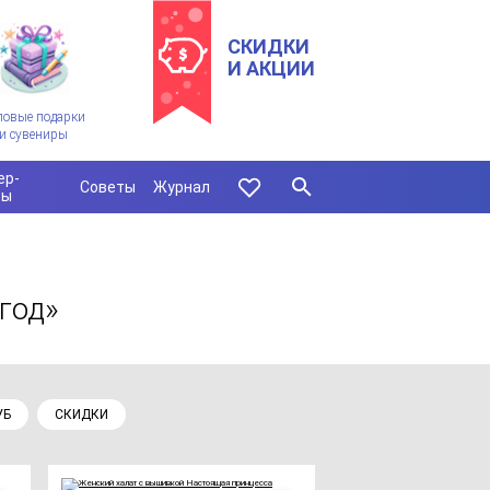
СКИДКИ
И АКЦИИ
ловые подарки
и сувениры
ер-
Советы
Журнал
сы
год»
УБ
СКИДКИ