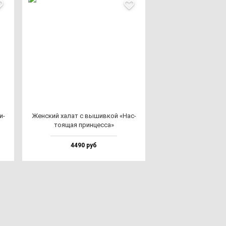
и­
Жен­ский ха­лат с вы­шив­кой «Нас­
то­ящая прин­цес­са»
4490 руб