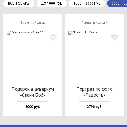
ВСЕ ТОВАРЫ
ДО 1000 РУБ
1000 – 3000 РУБ
3000 – 5
Настенный декор
Портреты и шаржи
Пода­рок в ак­ва­ри­ум
Пор­трет по фо­то
«Спанч Боб»
«Радость»
5000 руб
3790 руб