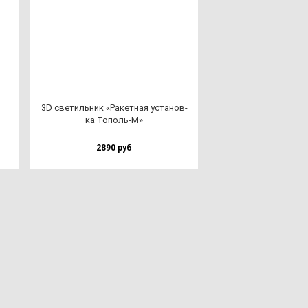
3D све­тиль­ник «Ракет­ная ус­та­нов­
ка Тополь-М»
2890 руб