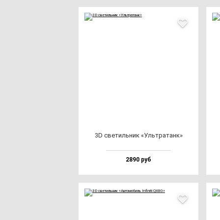
3D све­тиль­ник «Уль­тра­танк»
2890 руб