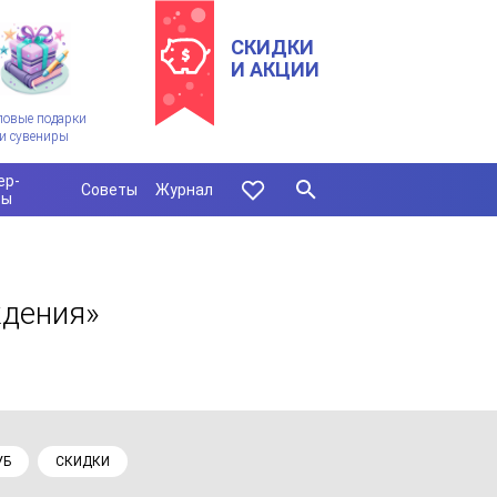
СКИДКИ
И АКЦИИ
ловые подарки
и сувениры
ер-
Советы
Журнал
сы
ждения»
УБ
СКИДКИ