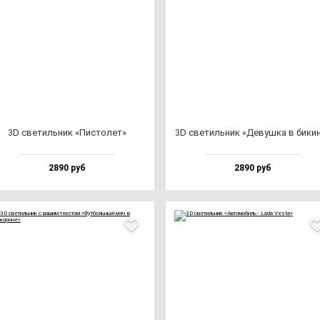
3D све­тиль­ник «Пис­то­лет»
3D све­тиль­ник «Девуш­ка в би­ки­
2890 руб
2890 руб