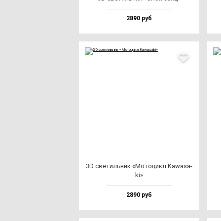
2890 руб
3D све­тиль­ник «Мото­цикл Kawa­sa­
ki»
2890 руб