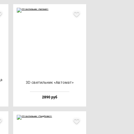
да
3D све­тиль­ник «Авто­мат»
2890 руб