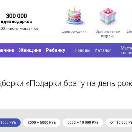
300 000
идей подарков
300 интернет-магазинов
День рождения
Оригинальные
Де
подарки
Маст
жчине
Женщине
Ребенку
Поводы
Каталог
клас
дборки «Подарки брату на день ро
 3000 РУБ
3000 – 5000 РУБ
5000 – 10 000 РУБ
ОТ 10 000 Р