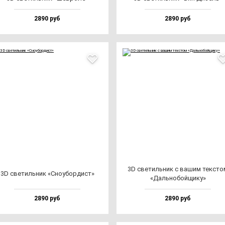
2890 руб
2890 руб
3D све­тиль­ник с ва­шим тек­сто
3D све­тиль­ник «Сно­убор­дист»
«Даль­но­бой­щи­ку»
2890 руб
2890 руб