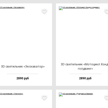
3D све­тиль­ник «Мото­цикл Хон­
3D све­тиль­ник «Экска­ва­тор»
гол­двинг»
2890 руб
2890 руб