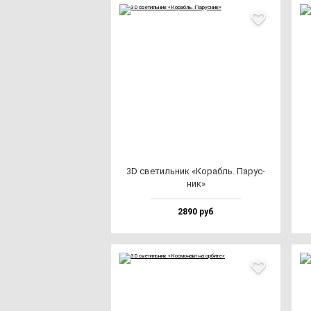
3D све­тиль­ник «Корабль. Парус­
ник»
2890 руб