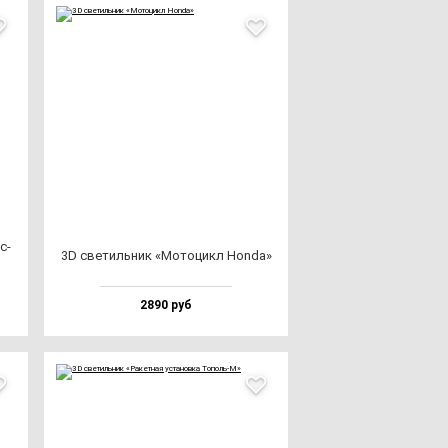
с­
3D све­тиль­ник «Мото­цикл Hon­da»
2890 руб