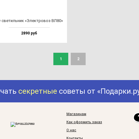
 све­тиль­ник «Элек­тро­воз ВЛ80»
2890 руб
1
2
учать
секретные
советы от «Подарки.р
Магазинам
Как оформить заказ
О нас
Контакты