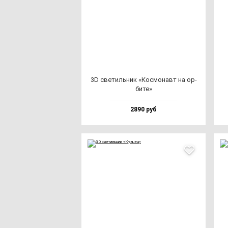
3D све­тиль­ник «Кос­мо­навт на ор­
би­те»
2890 руб