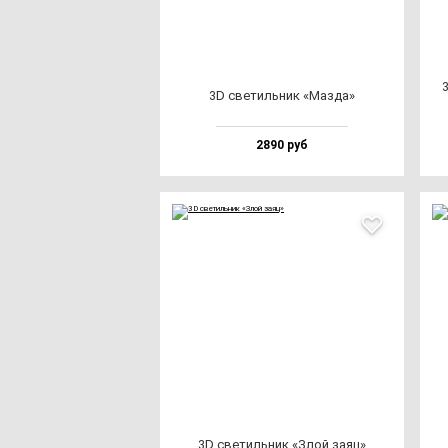
3D све­тиль­ник «Маз­да»
2890 руб
3D све­тиль­ник «Злой за­яц»