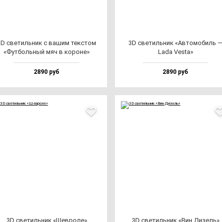
3D све­тиль­ник с ва­шим тек­стом
3D све­тиль­ник «Авто­мо­биль 
«Фут­боль­ный мяч в ко­ро­не»
Lada Ves­ta»
2890 руб
2890 руб
3D све­тиль­ник «Шев­ро­ле»
3D све­тиль­ник «Вин Дизель»