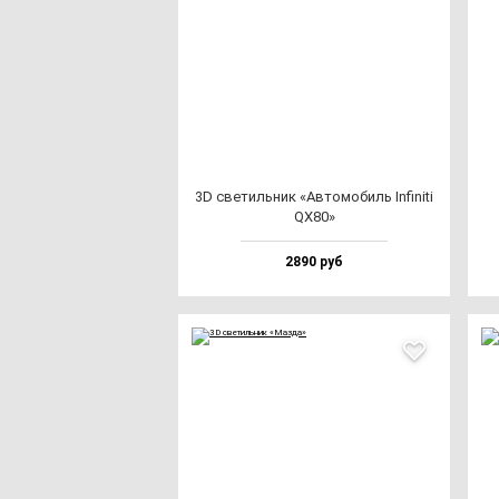
3D све­тиль­ник «Авто­мо­биль Infi­ni­ti
QX80»
2890 руб