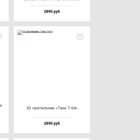
2890 руб
м
3D све­тиль­ник «Танк Т-64»
2890 руб