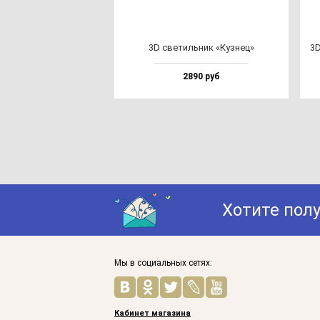
3D све­тиль­ник «Куз­нец»
3D
2890 руб
Хотите пол
Мы в социальных сетях:
Кабинет магазина