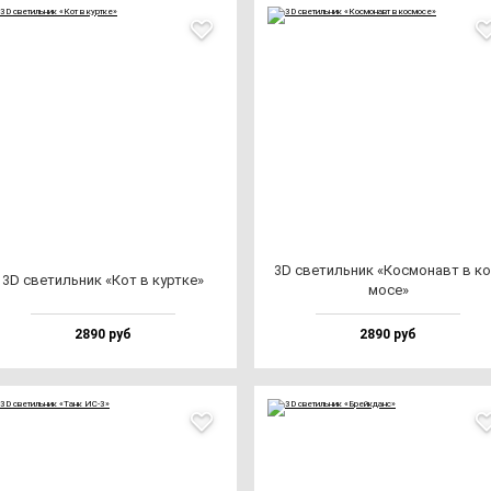
3D све­тиль­ник «Кос­мо­навт в ко
3D све­тиль­ник «Кот в кур­тке»
мо­се»
2890 руб
2890 руб