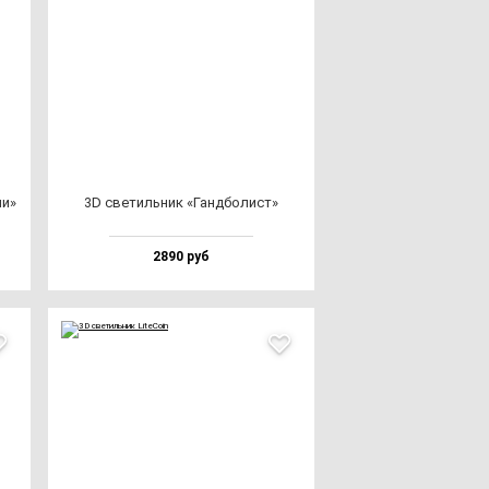
ни»
3D све­тиль­ник «Ган­дбо­лист»
2890 руб