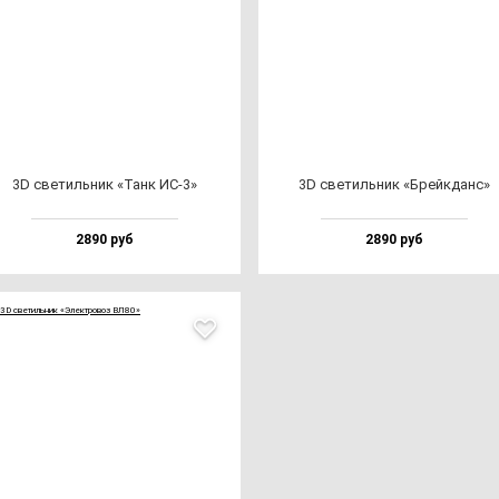
3D све­тиль­ник «Танк ИС-3»
3D све­тиль­ник «Брей­кданс»
2890 руб
2890 руб