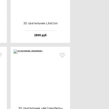
—
3D све­тиль­ник LiteCoin
2890 руб
3D све­тиль­ник «Авто­мо­биль»