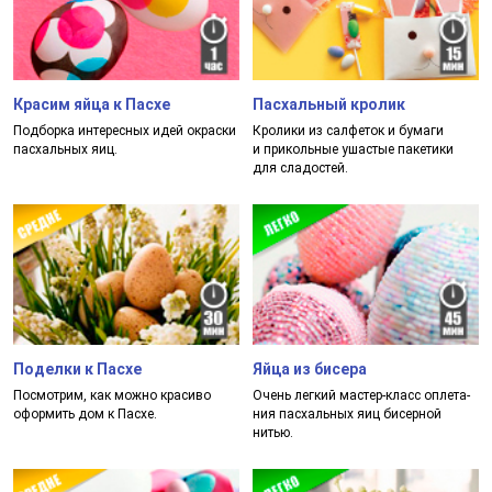
Красим яйца к Пасхе
Пасхальный кролик
Под­бор­ка ин­те­рес­ных идей ок­рас­ки
Кро­ли­ки из сал­фе­ток и бу­ма­ги
пас­халь­ных яиц.
и при­коль­ные ушас­тые па­ке­ти­ки
для сла­дос­тей.
Поделки к Пасхе
Яйца из бисера
Пос­мот­рим, как мож­но кра­си­во
Очень лег­кий мас­тер-класс оп­ле­та­
офор­мить дом к Пас­хе.
ния пас­халь­ных яиц би­сер­ной
нитью.