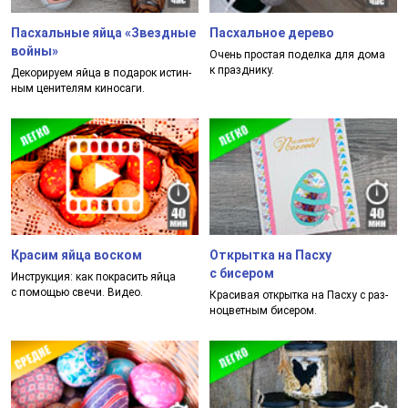
Пасхальные яйца «Звездные
Пасхальное дерево
войны»
Очень прос­тая по­дел­ка для до­ма
к праз­дни­ку.
Деко­ри­ру­ем яй­ца в по­да­рок ис­тин­
ным це­ни­те­лям ки­но­са­ги.
Красим яйца воском
Открытка на Пасху
с бисером
Инструк­ция: как пок­ра­сить яй­ца
с по­мощью све­чи. Видео.
Кра­си­вая от­крыт­ка на Пас­ху с раз­
ноц­вет­ным би­се­ром.