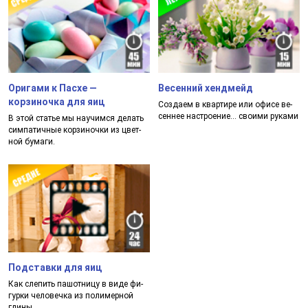
Оригами к Пасхе —
Весенний хендмейд
корзиночка для яиц
Соз­да­ем в квар­ти­ре или офи­се ве­
сен­нее нас­тро­ение... сво­ими ру­ка­ми
В этой статье мы на­учим­ся де­лать
сим­па­тич­ные кор­зи­ноч­ки из цвет­
ной бу­ма­ги.
Подставки для яиц
Как сле­пить па­шот­ни­цу в ви­де фи­
гур­ки че­ло­веч­ка из по­ли­мер­ной
гли­ны.