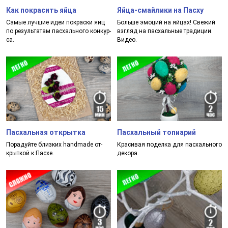
Как покрасить яйца
Яйца-смайлики на Пасху
Самые луч­шие идеи пок­рас­ки яиц
Боль­ше эмо­ций на яй­цах! Све­жий
по ре­зуль­та­там пас­халь­но­го кон­кур­
взгляд на пас­халь­ные тра­ди­ции.
са.
Видео.
Пасхальная открытка
Пасхальный топиарий
Пора­дуй­те близ­ких han­dma­de от­
Кра­си­вая по­дел­ка для пас­халь­но­го
крыт­кой к Пас­хе.
де­ко­ра.