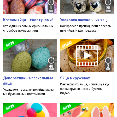
Красим яйца... галстуками!
Упаковка пасхальных яиц
Это один из са­мых ори­ги­наль­ных
Как кра­си­во пре­под­нес­ти пас­халь­
спо­со­бов пок­рас­ки яиц.
ные яй­ца. Идея по­дар­ка.
Декоративные пасхальные
Яйца в кружевах
яйца
Как ук­ра­сить яй­ца, ис­поль­зуя ку­
соч­ки кру­жев, лент и бу­си­ны.
Укра­ша­ем пас­халь­ные яй­ца мел­ки­
Видео.
ми бу­маж­ны­ми цве­точ­ка­ми