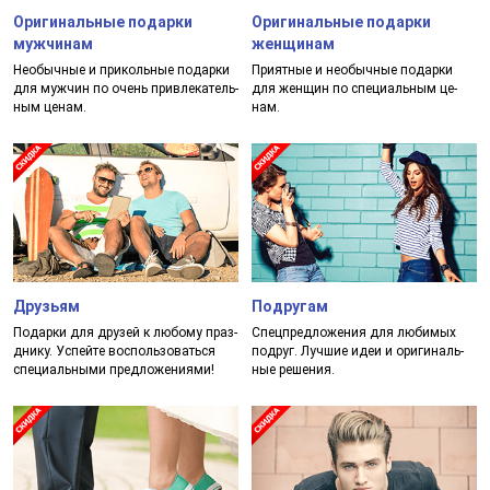
Оригинальные подарки
Оригинальные подарки
мужчинам
женщинам
Необыч­ные и при­коль­ные по­дар­ки
При­ят­ные и не­обыч­ные по­дар­ки
для муж­чин по очень прив­ле­ка­тель­
для жен­щин по спе­ци­аль­ным це­
ным це­нам.
нам.
Друзьям
Подругам
Подар­ки для дру­зей к лю­бо­му праз­
Спец­пред­ло­же­ния для лю­би­мых
дни­ку. Успей­те вос­поль­зо­вать­ся
под­руг. Луч­шие идеи и ори­ги­наль­
спе­ци­аль­ны­ми пред­ло­же­ни­ями!
ные ре­ше­ния.