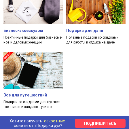
Бизнес-аксессуары
Подарки для дачи
Прак­тич­ные по­дар­ки для биз­нес­ме­
Полез­ные по­дар­ки со скид­ка­ми
нов и де­ло­вых жен­щин.
для ра­бо­ты и от­ды­ха на да­че.
Все для путешествий
Подар­ки со скид­ка­ми для пу­те­шес­
твен­ни­ков и за­яд­лых ту­рис­тов
Хотите получать
секретные
ПОДПИШИТЕСЬ
советы от «Подарки.ру»?