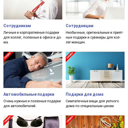
Сотрудникам
Сотрудницам
Лич­ные и кор­по­ра­тив­ные по­дар­ки
Необыч­ные, ори­ги­наль­ные и при­ят­
для кол­лег, по­лез­ные в офи­се и до­
ные по­дар­ки и су­ве­ни­ры для кол­
ма.
лег-жен­щин.
Автомобильные подарки
Подарки для дома
Очень нуж­ные и по­лез­ные по­дар­ки
Сим­па­тич­ные ве­щи для уют­но­го
для ав­то­лю­би­те­лей.
до­ма по спе­ци­аль­ным це­нам.