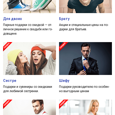
Для двоих
Брату
Пар­ные по­дар­ки со скид­кой — от­
Акции и спе­ци­аль­ные це­ны на по­
лич­ное ре­ше­ние к свадь­бе или го­
дар­ки для брать­ев.
дов­щи­не.
Сестре
Шефу
Подар­ки и су­ве­ни­ры со скид­ка­ми
Подар­ки ру­ко­во­ди­те­лю по осо­бен­
для лю­би­мой сес­трен­ки.
но вы­год­ным це­нам