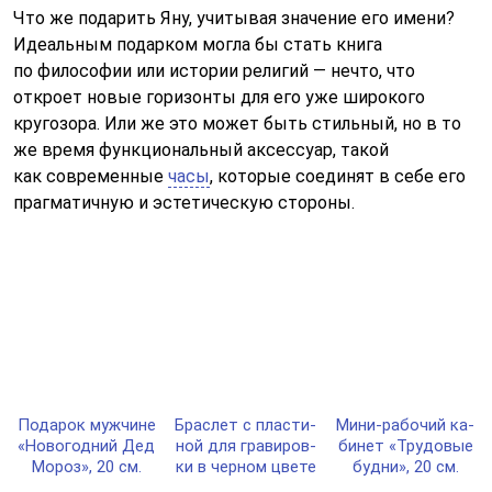
Что же подарить Яну, учитывая значение его имени?
Идеальным подарком могла бы стать книга
по философии или истории религий — нечто, что
откроет новые горизонты для его уже широкого
кругозора. Или же это может быть стильный, но в то
же время функциональный аксессуар, такой
как современные
часы
, которые соединят в себе его
прагматичную и эстетическую стороны.
Пода­рок муж­чи­не
Брас­лет с плас­ти­
Мини-ра­бо­чий ка­
«Ново­год­ний Дед
ной для гра­ви­ров­
би­нет «Тру­до­вые
Мороз», 20 см.
ки в чер­ном цве­те
буд­ни», 20 см.