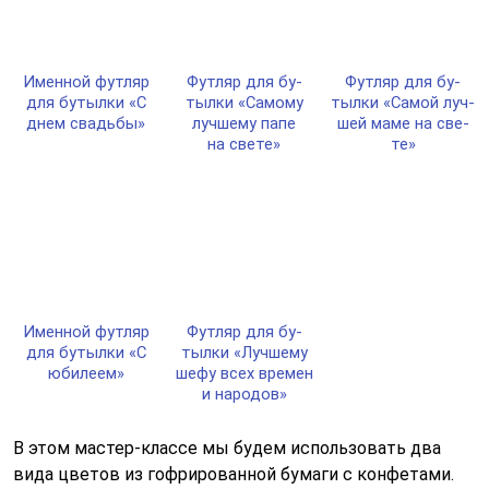
Имен­ной фут­ляр
Фут­ляр для бу­
Фут­ляр для бу­
для бу­тыл­ки «С
тыл­ки «Само­му
тыл­ки «Самой луч­
днем свадь­бы»
луч­ше­му па­пе
шей ма­ме на све­
на све­те»
те»
Имен­ной фут­ляр
Фут­ляр для бу­
для бу­тыл­ки «С
тыл­ки «Луч­ше­му
юби­ле­ем»
ше­фу всех вре­мен
и на­ро­дов»
В этом мастер-классе мы будем использовать два
вида цветов из гофрированной бумаги с конфетами.