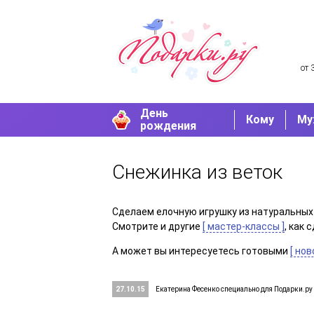
от 
День
Кому
Му
рождения
Снежинка из веток
Сделаем елочную игрушку из натуральных
Смотрите и другие
[ мастер-классы ]
, как
А может вы интересуетесь готовыми
[ но
27.10.15
Екатерина Фесенко специально для Подарки.ру