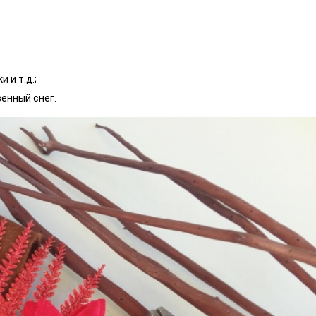
 и т.д.;
енный снег.