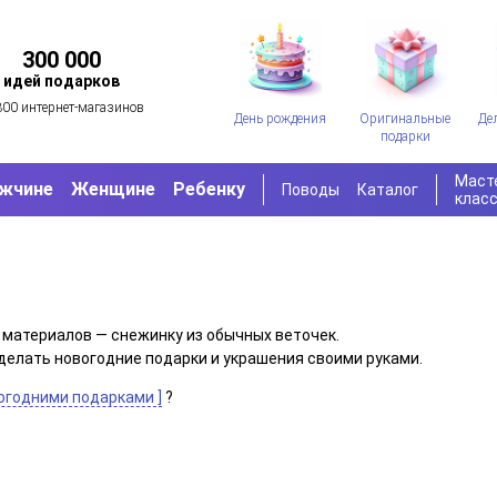
300 000
идей подарков
300 интернет-магазинов
День рождения
Оригинальные
Де
подарки
Маст
жчине
Женщине
Ребенку
Поводы
Каталог
клас
 материалов — снежинку из обычных веточек.
 сделать новогодние подарки и украшения своими руками.
вогодними подарками ]
?