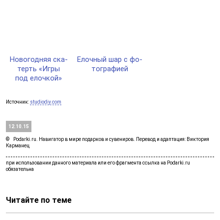
Ново­год­няя ска­
Елоч­ный шар с фо­
терть «Игры
тог­ра­фией
под елоч­кой»
Источник:
studiodiy.com
12.10.15
Podarki.ru. Навигатор в мире подарков и сувениров. Перевод и адаптация: Виктория
Карманец
Читайте по теме