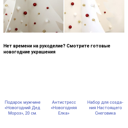
Нет времени на рукоделие? Смотрите готовые
новогодние украшения
Пода­рок муж­чи­не
Антис­тресс
Набор для соз­да­
«Ново­год­ний Дед
«Ново­год­няя
ния Нас­то­яще­го
Мороз», 20 см.
Елка»
Сне­го­ви­ка