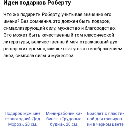
Идеи подарков Роберту
Что же подарить Роберту, учитывая значение его
имени? Без сомнения, это должен быть подарок,
символизирующий силу, мужество и благородство.
Это может быть качественный том классической
литературы, величественный меч, отражающий дух
рыцарских времен, или же статуэтка с изображением
льва, символа силы и мужества.
Пода­рок муж­чи­не
Мини-ра­бо­чий ка­
Брас­лет с плас­ти­
«Ново­год­ний Дед
би­нет «Тру­до­вые
ной для гра­ви­ров­
Мороз», 20 см.
буд­ни», 20 см.
ки в чер­ном цве­те