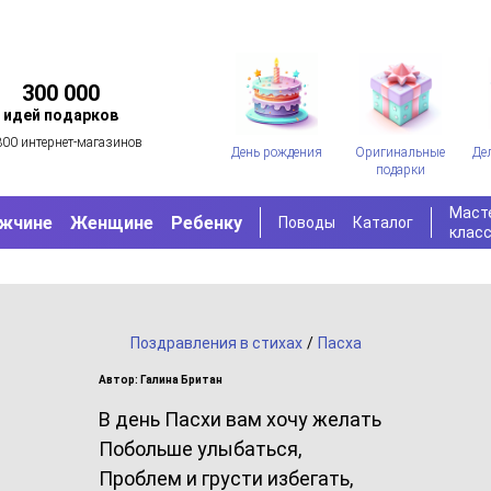
300 000
идей подарков
300 интернет-магазинов
День рождения
Оригинальные
Де
подарки
Маст
жчине
Женщине
Ребенку
Поводы
Каталог
клас
Поздравления в стихах
/
Пасха
Автор: Галина Британ
В день Пасхи вам хочу желать
Побольше улыбаться,
Проблем и грусти избегать,