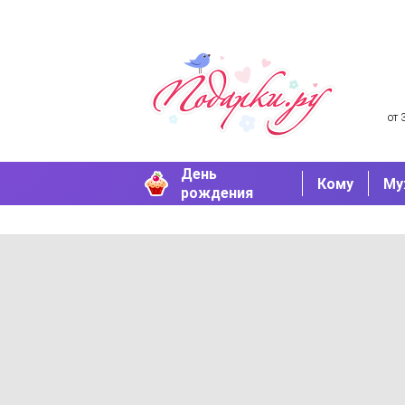
от 
День
Кому
Му
рождения