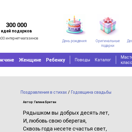
300 000
идей подарков
300 интернет-магазинов
День рождения
Оригинальные
Де
подарки
Маст
жчине
Женщине
Ребенку
Поводы
Каталог
клас
Поздравления в стихах
/
Годовщина свадьбы
Автор: Галина Британ
Рядышком вы добрых десять лет,
И, любовь свою оберегая,
Сквозь года несете счастья свет,