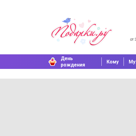
от 
День
Кому
Му
рождения