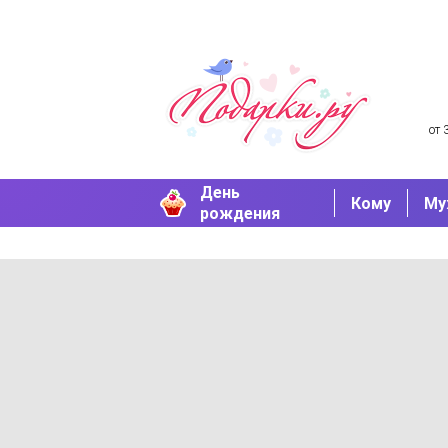
от 
День
Кому
Му
рождения