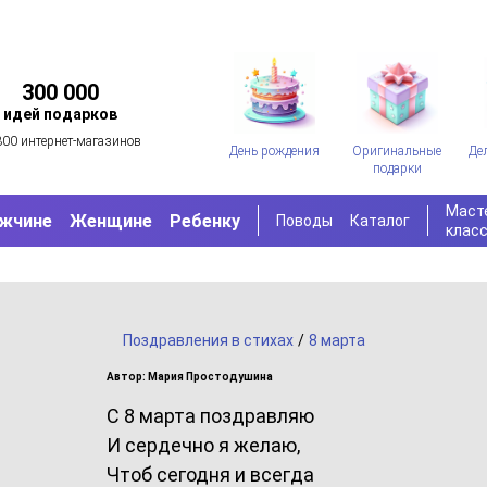
300 000
идей подарков
300 интернет-магазинов
День рождения
Оригинальные
Де
подарки
Маст
жчине
Женщине
Ребенку
Поводы
Каталог
клас
Поздравления в стихах
/
8 марта
Автор: Мария Простодушина
С 8 марта поздравляю
И сердечно я желаю,
Чтоб сегодня и всегда