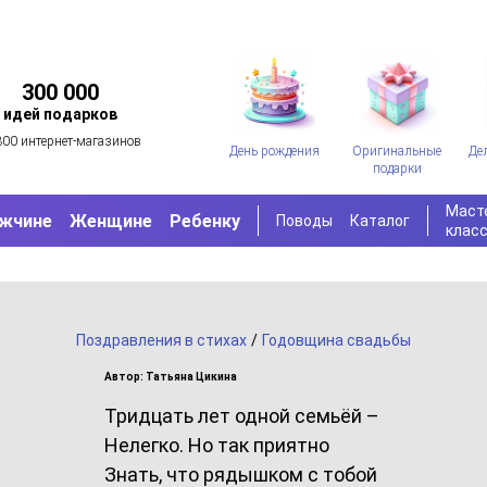
300 000
идей подарков
300 интернет-магазинов
День рождения
Оригинальные
Де
подарки
Маст
жчине
Женщине
Ребенку
Поводы
Каталог
клас
Поздравления в стихах
/
Годовщина свадьбы
Автор: Татьяна Цикина
Тридцать лет одной семьёй –
Нелегко. Но так приятно
Знать, что рядышком с тобой