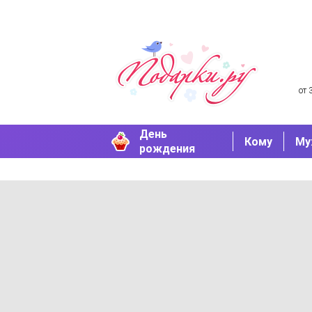
от 
День
Кому
Му
рождения