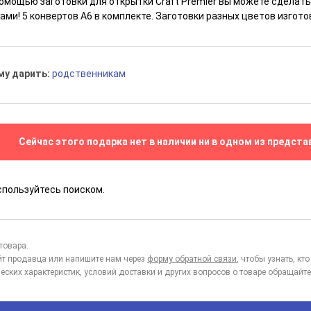
помощью заготовки для открытки Craft Premier вы можете сделат
ами! 5 конвертов А6 в комплекте. Заготовки разных цветов изгото
му дарить:
родственникам
Сейчас этого подарка нет в наличии ни в одном из предста
спользуйтесь поиском.
товара.
йт продавца или напишите нам через
форму обратной связи
, чтобы узнать, к
еских характеристик, условий доставки и других вопросов о товаре обращайте