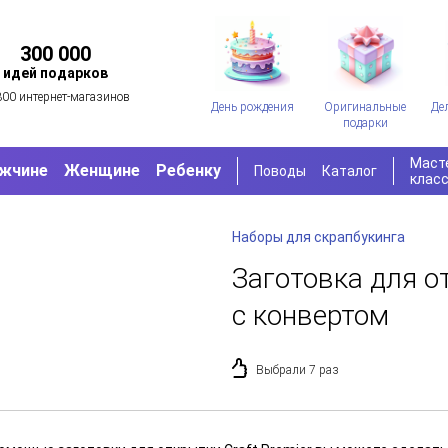
300 000
идей подарков
300 интернет-магазинов
День рождения
Оригинальные
Де
подарки
Маст
жчине
Женщине
Ребенку
Поводы
Каталог
клас
Наборы для скрапбукинга
Заготовка для от
с конвертом
Выбрали 7 раз