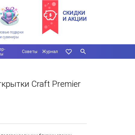
СКИДКИ
И АКЦИИ
ловые подарки
и сувениры
ер-
Советы
Журнал
сы
крытки Craft Premier