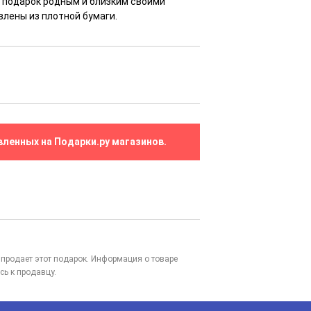
ь подарок родным и близким своими
влены из плотной бумаги.
вленных на Подарки.ру магазинов.
то продает этот подарок. Информация о товаре
сь к продавцу.