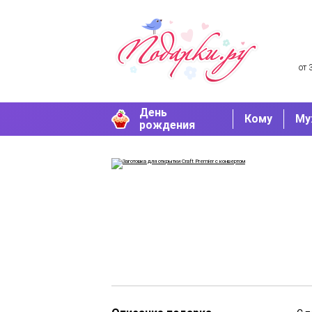
от 
День
Кому
Му
рождения